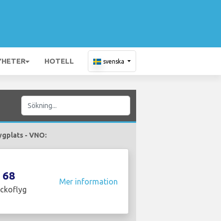
YHETER
HOTELL
svenska
lygplats - VNO:
68
Mer information
ckoflyg