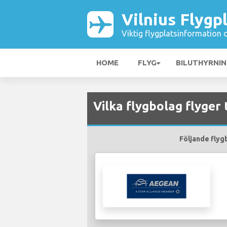
Vilnius Flygp
Viktig flygplatsinformation 
HOME
FLYG
BILUTHYRNI
Vilka flygbolag flyger 
Följande flygb