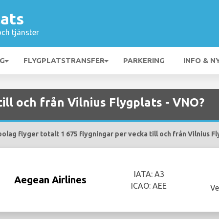
lats
och tjänster
NG
FLYGPLATSTRANSFER
PARKERING
INFO & N
till och från Vilnius Flygplats - VNO?
olag flyger totalt 1 675 flygningar per vecka till och från Vilnius F
IATA: A3
Aegean Airlines
ICAO: AEE
Ve