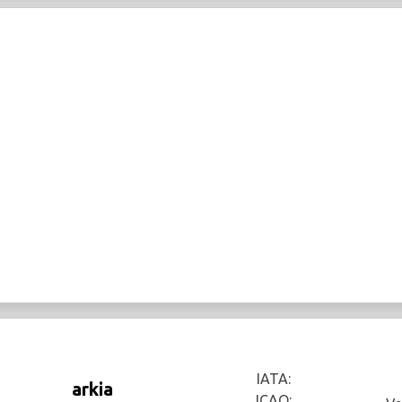
IATA:
arkia
ICAO: