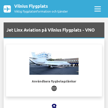
Vilnius Flygplats
Viktig flygplatsinformation och tjänster
Jet Linx Aviation på Vilnius Flygplats - VNO
Användbara flygbolagslänkar
8