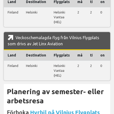
Land
Destination
Flygplats
må
ti
on
Finland
Helsinki
Helsinki
2
2
0
0
Vantaa
(HEL)
Veckoschemalagda flyg från Vilnius Flygplats
som drivs av Jet Linx Aviation
Land
Destination
Flygplats
må
ti
on
Finland
Helsinki
Helsinki
2
2
0
0
Vantaa
(HEL)
Planering av semester- eller
arbetsresa
Förboka
Hyrbil på Vilnius Flygplats