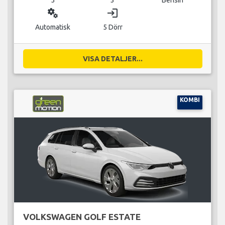
miscellaneous_services
login
Automatisk
5 Dörr
VISA DETALJER...
KOMBI
VOLKSWAGEN GOLF ESTATE