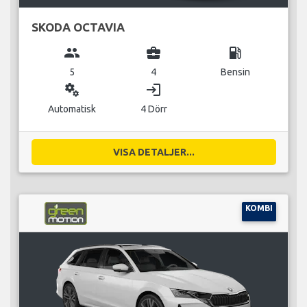
SKODA OCTAVIA
group
business_center
local_gas_station
5
4
Bensin
miscellaneous_services
login
Automatisk
4 Dörr
VISA DETALJER...
KOMBI