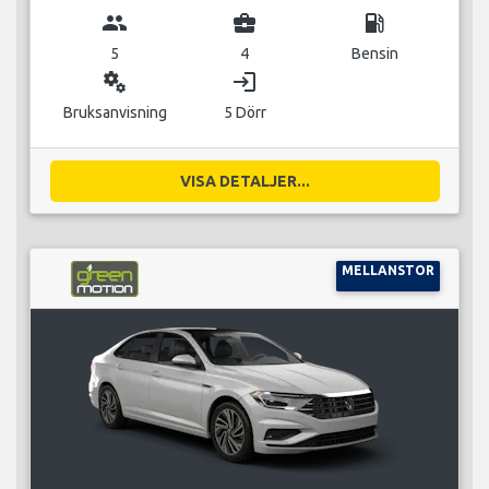
group
business_center
local_gas_station
5
4
Bensin
miscellaneous_services
login
Bruksanvisning
5 Dörr
VISA DETALJER...
MELLANSTOR