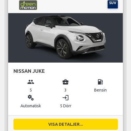
SUV
NISSAN JUKE
group
business_center
local_gas_station
5
3
Bensin
miscellaneous_services
login
Automatisk
5 Dörr
VISA DETALJER...