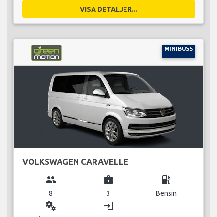
VISA DETALJER...
MINIBUSS
VOLKSWAGEN CARAVELLE
group
business_center
local_gas_station
8
3
Bensin
miscellaneous_services
login