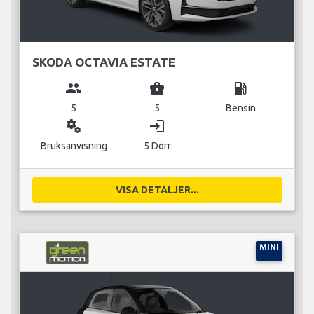
SKODA OCTAVIA ESTATE
group
business_center
local_gas_station
5
5
Bensin
miscellaneous_services
login
Bruksanvisning
5 Dörr
VISA DETALJER...
MINI