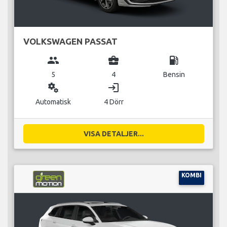
VOLKSWAGEN PASSAT
group
business_center
local_gas_station
5
4
Bensin
miscellaneous_services
login
Automatisk
4 Dörr
VISA DETALJER...
KOMBI