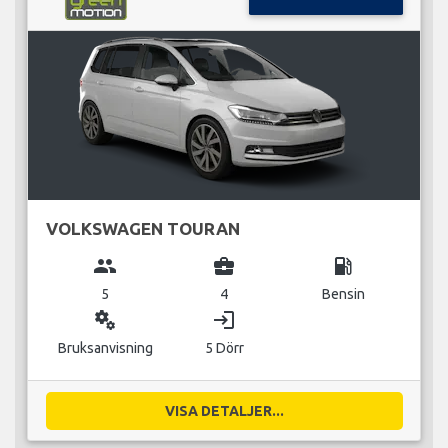
VOLKSWAGEN TOURAN
group
business_center
local_gas_station
5
4
Bensin
miscellaneous_services
login
Bruksanvisning
5 Dörr
VISA DETALJER...