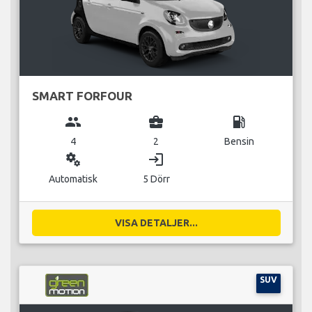
SMART FORFOUR
group
business_center
local_gas_station
4
2
Bensin
miscellaneous_services
login
Automatisk
5 Dörr
VISA DETALJER...
SUV