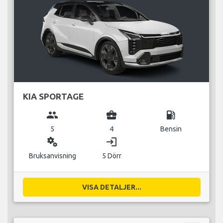
KIA SPORTAGE
group
business_center
local_gas_station
5
4
Bensin
miscellaneous_services
login
Bruksanvisning
5 Dörr
VISA DETALJER...