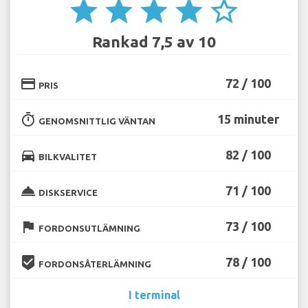
star
star
star
star
star_border
Rankad 7,5 av 10
credit_card
72 / 100
PRIS
timer
15 minuter
GENOMSNITTLIG VÄNTAN
directions_car
82 / 100
BILKVALITET
room_service
71 / 100
DISKSERVICE
flag
73 / 100
FORDONSUTLÄMNING
beenhere
78 / 100
FORDONSÅTERLÄMNING
I terminal