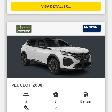
VISA DETALJER...
KOMPAKT
PEUGEOT 2008
group
business_center
local_gas_station
5
3
Bensin
miscellaneous_services
login