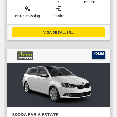
5
3
Bensin
miscellaneous_services
login
Bruksanvisning
5 Dörr
VISA DETALJER...
KOMBI
SKODA FABIA ESTATE