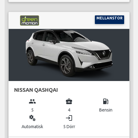
MELLANSTOR
NISSAN QASHQAI
group
business_center
local_gas_station
5
4
Bensin
miscellaneous_services
login
Automatisk
5 Dörr