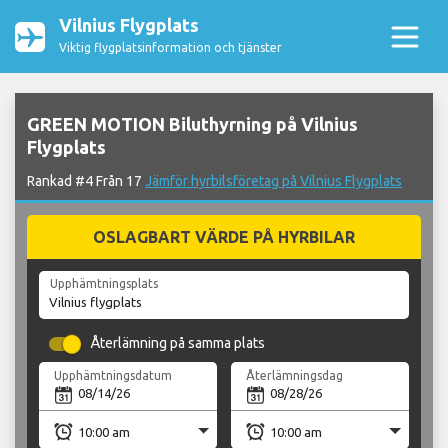
Vilnius Flygplats
Viktig flygplatsinformation och tjänster
GREEN MOTION Biluthyrning på Vilnius
Flygplats
Rankad #4 Från 17
Jämför hyrbilsföretag på Vilnius Flygplats
OSLAGBART VÄRDE PÅ HYRBILAR
Upphämtningsplats
Återlämning på samma plats
Upphämtningsdatum
Återlämningsdag