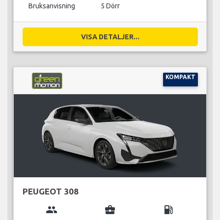
Bruksanvisning
5 Dörr
VISA DETALJER...
KOMPAKT
PEUGEOT 308
group
business_center
local_gas_station