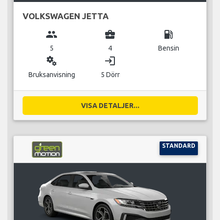
VOLKSWAGEN JETTA
group
business_center
local_gas_station
5
4
Bensin
miscellaneous_services
login
Bruksanvisning
5 Dörr
VISA DETALJER...
STANDARD