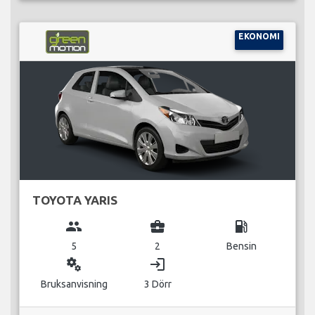
EKONOMI
TOYOTA YARIS
group
business_center
local_gas_station
5
2
Bensin
miscellaneous_services
login
Bruksanvisning
3 Dörr