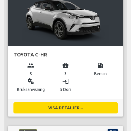
TOYOTA C-HR
group
business_center
local_gas_station
5
3
Bensin
miscellaneous_services
login
Bruksanvisning
5 Dörr
VISA DETALJER...