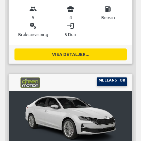
group
business_center
local_gas_station
5
4
Bensin
miscellaneous_services
login
Bruksanvisning
5 Dörr
VISA DETALJER...
MELLANSTOR