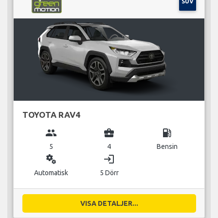
SUV
TOYOTA RAV4
group
business_center
local_gas_station
5
4
Bensin
miscellaneous_services
login
Automatisk
5 Dörr
VISA DETALJER...