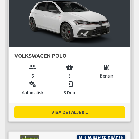
VOLKSWAGEN POLO
group
business_center
local_gas_station
5
2
Bensin
miscellaneous_services
login
Automatisk
5 Dörr
VISA DETALJER...
MINIBUSS MED 5 SÄTEN