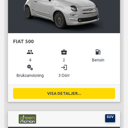
FIAT 500
group
business_center
local_gas_station
4
2
Bensin
miscellaneous_services
login
Bruksanvisning
3 Dörr
VISA DETALJER...
SUV