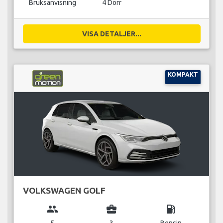
Bruksanvisning
4 Dörr
VISA DETALJER...
KOMPAKT
VOLKSWAGEN GOLF
group
business_center
local_gas_station
5
3
Bensin