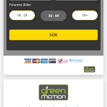
Förarens ålder:
18 - 29
70+
30 - 69
SÖK