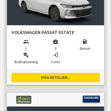
VOLKSWAGEN PASSAT ESTATE
group
business_center
local_gas_station
5
5
Bensin
miscellaneous_services
login
Bruksanvisning
5 Dörr
VISA DETALJER...
EKONOMI