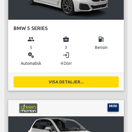
BMW 5 SERIES
group
business_center
local_gas_station
5
3
Bensin
miscellaneous_services
login
Automatisk
4 Dörr
VISA DETALJER...
MINI