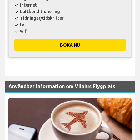
internet
check
Luftkonditionering
check
Tidningar/tidskrifter
check
tv
check
wifi
check
BOKA NU
Användbar information om Vilnius Flygplats