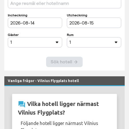
Vanliga frågor - Vilnius Flygplats hotell
question_answer
Vilka hotell ligger närmast
Vilnius Flygplats?
Följande hotell ligger närmast Vilnius