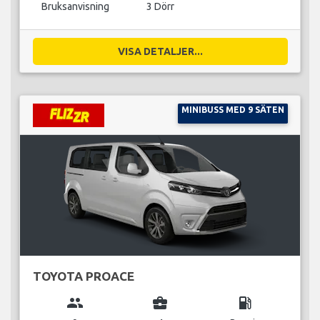
Bruksanvisning
3 Dörr
VISA DETALJER...
MINIBUSS MED 9 SÄTEN
TOYOTA PROACE
group
business_center
local_gas_station