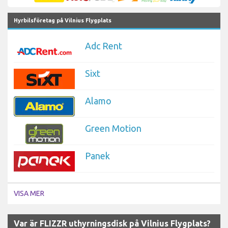
Hyrbilsföretag på Vilnius Flygplats
Adc Rent
Sixt
Alamo
Green Motion
Panek
VISA MER
Var är FLIZZR uthyrningsdisk på Vilnius Flygplats?