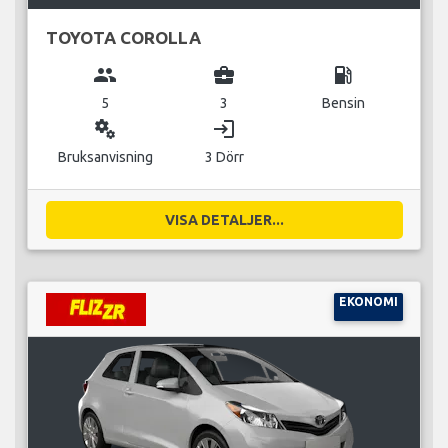
TOYOTA COROLLA
group
business_center
local_gas_station
5
3
Bensin
miscellaneous_services
login
Bruksanvisning
3 Dörr
VISA DETALJER...
EKONOMI