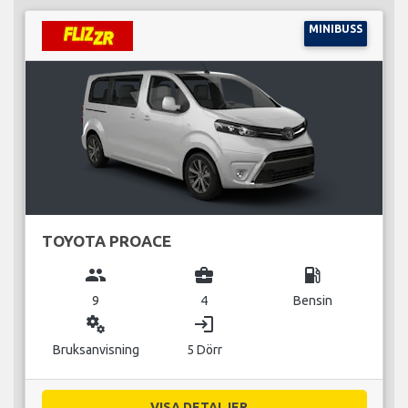
MINIBUSS
TOYOTA PROACE
group
business_center
local_gas_station
9
4
Bensin
miscellaneous_services
login
Bruksanvisning
5 Dörr
VISA DETALJER...