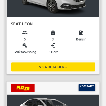
SEAT LEON
group
business_center
local_gas_station
5
3
Bensin
miscellaneous_services
login
Bruksanvisning
5 Dörr
VISA DETALJER...
KOMPAKT