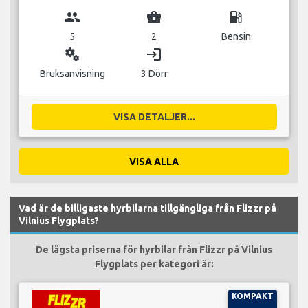
group
business_center
local_gas_station
5
2
Bensin
miscellaneous_services
login
Bruksanvisning
3 Dörr
VISA DETALJER...
VISA ALLA
Vad är de billigaste hyrbilarna tillgängliga från Flizzr på
Vilnius Flygplats?
De lägsta priserna för hyrbilar från Flizzr på Vilnius
Flygplats per kategori är:
KOMPAKT