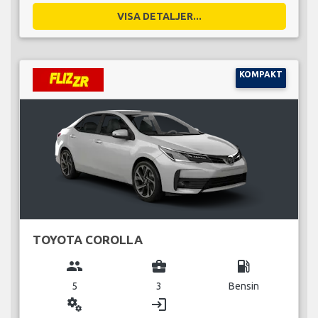
VISA DETALJER...
KOMPAKT
TOYOTA COROLLA
group
business_center
local_gas_station
5
3
Bensin
miscellaneous_services
login