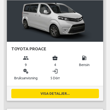
TOYOTA PROACE
group
business_center
local_gas_station
9
4
Bensin
miscellaneous_services
login
Bruksanvisning
5 Dörr
VISA DETALJER...