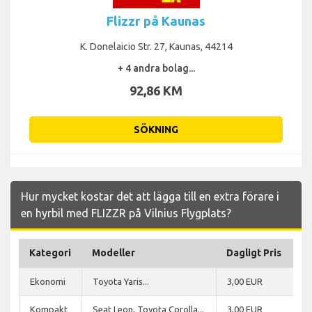
Flizzr på Kaunas
K. Donelaicio Str. 27, Kaunas, 44214
+ 4 andra bolag...
92,86 KM
SÖKNING
Hur mycket kostar det att lägga till en extra förare i
en hyrbil med FLIZZR på Vilnius Flygplats?
Kategori
Modeller
Dagligt Pris
Ekonomi
Toyota Yaris...
3,00 EUR
Kompakt
Seat Leon, Toyota Corolla...
3,00 EUR