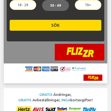
18 - 29
70+
30 - 69
SÖK
GRATIS
Ändringar,
GRATIS
Avbeställningar,
INGA
kortavgifter!