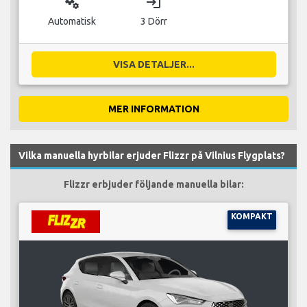
miscellaneous_services
login
Automatisk
3 Dörr
VISA DETALJER...
MER INFORMATION
Vilka manuella hyrbilar erjuder Flizzr på Vilnius Flygplats?
Flizzr erbjuder följande manuella bilar:
KOMPAKT