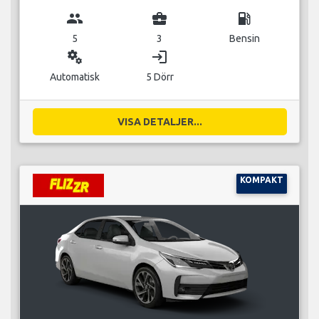
group
business_center
local_gas_station
5
3
Bensin
miscellaneous_services
login
Automatisk
5 Dörr
VISA DETALJER...
KOMPAKT