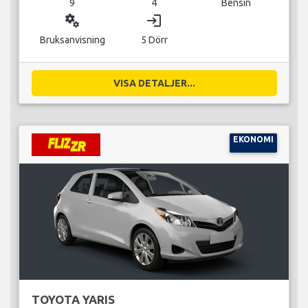
9
4
Bensin
miscellaneous_services
login
Bruksanvisning
5 Dörr
VISA DETALJER...
EKONOMI
TOYOTA YARIS