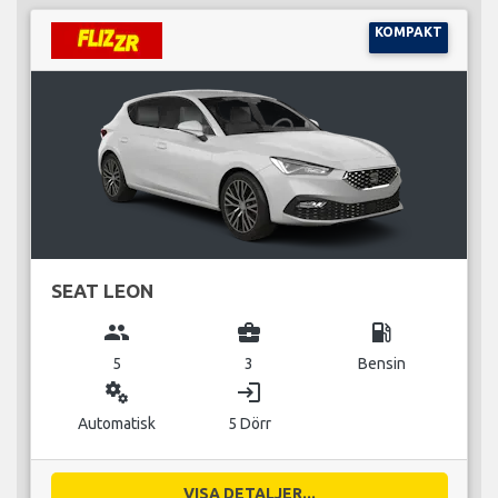
KOMPAKT
SEAT LEON
group
business_center
local_gas_station
5
3
Bensin
miscellaneous_services
login
Automatisk
5 Dörr
VISA DETALJER...