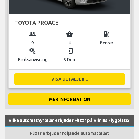
TOYOTA PROACE
group
business_center
local_gas_station
9
4
Bensin
miscellaneous_services
login
Bruksanvisning
5 Dörr
VISA DETALJER...
MER INFORMATION
Vilka automathyrbilar erbjuder Flizzr på Vilnius Flygplats?
Flizzr erbjuder följande automatbilar: