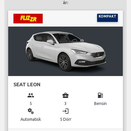
är:
KOMPAKT
SEAT LEON
group
business_center
local_gas_station
5
3
Bensin
miscellaneous_services
login
Automatisk
5 Dörr