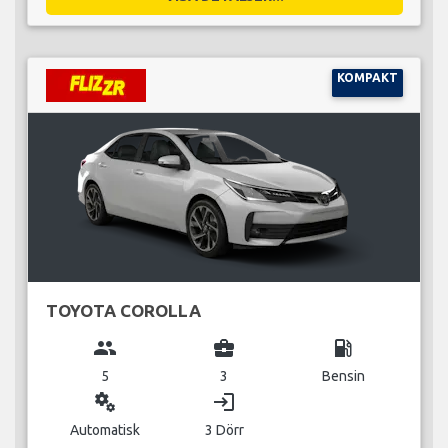
KOMPAKT
TOYOTA COROLLA
group
business_center
local_gas_station
5
3
Bensin
miscellaneous_services
login
Automatisk
3 Dörr