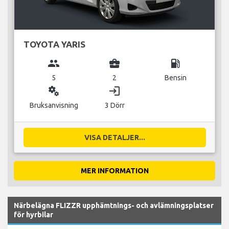
TOYOTA YARIS
group
business_center
local_gas_station
5
2
Bensin
miscellaneous_services
login
Bruksanvisning
3 Dörr
VISA DETALJER...
MER INFORMATION
Närbelägna FLIZZR upphämtnings- och avlämningsplatser
för hyrbilar