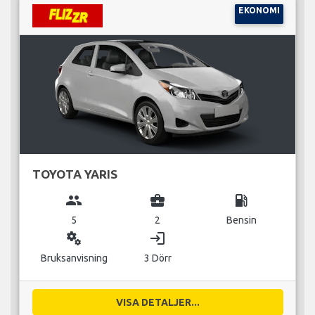
EKONOMI
TOYOTA YARIS
group
business_center
local_gas_station
5
2
Bensin
miscellaneous_services
login
Bruksanvisning
3 Dörr
VISA DETALJER...