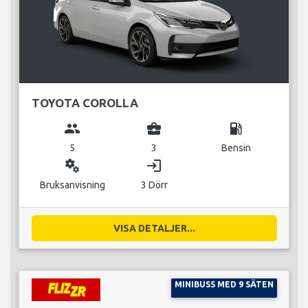
TOYOTA COROLLA
group
business_center
local_gas_station
5
3
Bensin
miscellaneous_services
login
Bruksanvisning
3 Dörr
VISA DETALJER...
MINIBUSS MED 9 SÄTEN