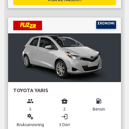
EKONOMI
TOYOTA YARIS
group
business_center
local_gas_station
5
2
Bensin
miscellaneous_services
login
Bruksanvisning
3 Dörr