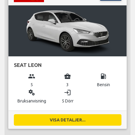
SEAT LEON
group
business_center
local_gas_station
5
3
Bensin
miscellaneous_services
login
Bruksanvisning
5 Dörr
VISA DETALJER...