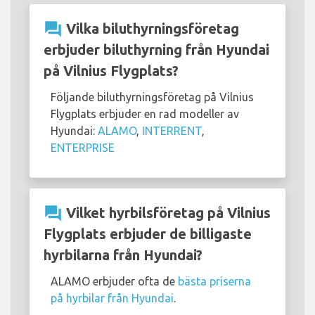
question_answer
Vilka biluthyrningsföretag
erbjuder biluthyrning från Hyundai
på Vilnius Flygplats?
Följande biluthyrningsföretag på Vilnius
Flygplats erbjuder en rad modeller av
Hyundai:
ALAMO
,
INTERRENT
,
ENTERPRISE
question_answer
Vilket hyrbilsföretag på Vilnius
Flygplats erbjuder de billigaste
hyrbilarna från Hyundai?
ALAMO erbjuder ofta de
bästa priserna
på hyrbilar från Hyundai
.