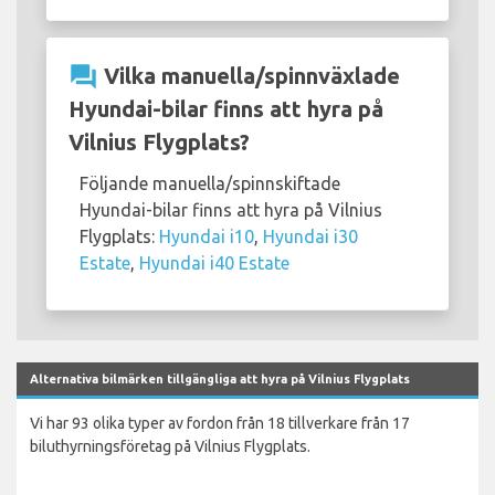
question_answer
Vilka manuella/spinnväxlade
Hyundai-bilar finns att hyra på
Vilnius Flygplats?
Följande manuella/spinnskiftade
Hyundai-bilar finns att hyra på Vilnius
Flygplats:
Hyundai i10
,
Hyundai i30
Estate
,
Hyundai i40 Estate
Alternativa bilmärken tillgängliga att hyra på Vilnius Flygplats
Vi har 93 olika typer av fordon från 18 tillverkare från 17
biluthyrningsföretag på Vilnius Flygplats.