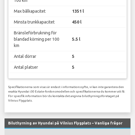
100 km
Max bålkapacitet
1351 l
Minsta trunkkapacitet
450 l
Bränsleförbrukning för
blandad körning per 100
5.5 l
km
Antal dörrar
5
Antal platser
5
Specifikationerna som visas är endast i informationssyfte, vi kan inte garantera den
exakta Hyundai i30 Estate-fordonsmodellen och specifikationerna du kommer att få.
För specifik information bör du kontakta det angivna biluthyrningsföretaget på
Vilnius Flygplats.
Biluthyrning av Hyundai på Vilnius Flygplats – Vanliga frågor