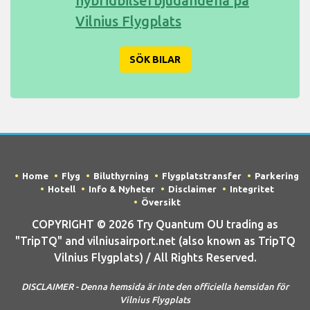
hybridbilserbjudandena på
Vilnius Flygplats
SÖK BILAR
Home
Flyg
Biluthyrning
Flygplatstransfer
Parkering
Hotell
Info & Nyheter
Disclaimer
Integritet
Översikt
COPYRIGHT © 2026 Try Quantum OU trading as
"TripTQ" and vilniusairport.net (also known as TripTQ
Vilnius Flygplats) / All Rights Reserved.
DISCLAIMER - Denna hemsida är inte den officiella hemsidan för
Vilnius Flygplats