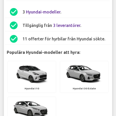
check_circle
3
Hyundai-modeller
.
check_circle
Tillgänglig från
3 leverantörer
.
check_circle
11 offerter för hyrbilar från Hyundai sökte.
Populära Hyundai-modeller att hyra:
Hyundai i10
Hyundai i30 Estate