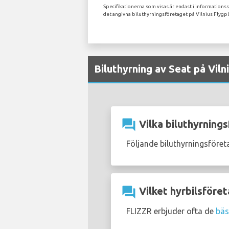
Specifikationerna som visas är endast i informationss
det angivna biluthyrningsföretaget på Vilnius Flygpl
Biluthyrning av Seat på Viln
question_answer
Vilka biluthyrnings
Följande biluthyrningsföret
question_answer
Vilket hyrbilsföret
FLIZZR erbjuder ofta de
bäs