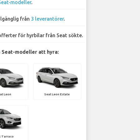
Seat-modeller
.
llgänglig från
3 leverantörer
.
offerter för hyrbilar från Seat sökte.
 Seat-modeller att hyra:
at Leon
Seat Leon Estate
t Tarraco