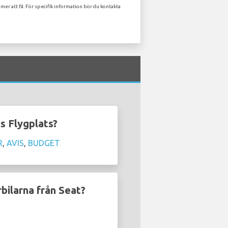
mer att få. För specifik information bör du kontakta
us Flygplats?
R
,
AVIS
,
BUDGET
rbilarna från Seat?