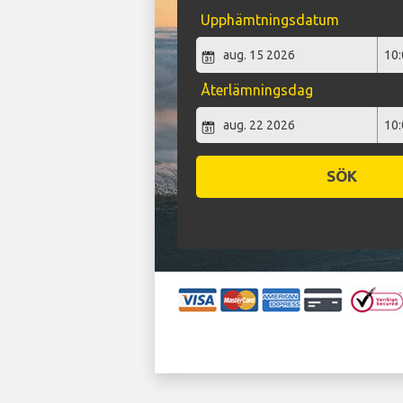
Upphämtningsdatum
Återlämningsdag
SÖK