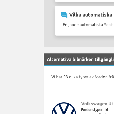
question_answer
Vilka automatiska S
Följande automatiska Seat-bi
Alternativa bilmärken tillgängli
Vi har 93 olika typer av fordon frå
Volkswagen Ut
Fordonstyper: 16