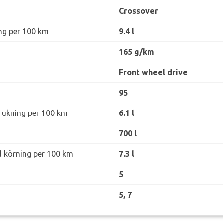
Crossover
ng per 100 km
9.4 l
165 g/km
Front wheel drive
95
rukning per 100 km
6.1 l
700 l
d körning per 100 km
7.3 l
5
5, 7