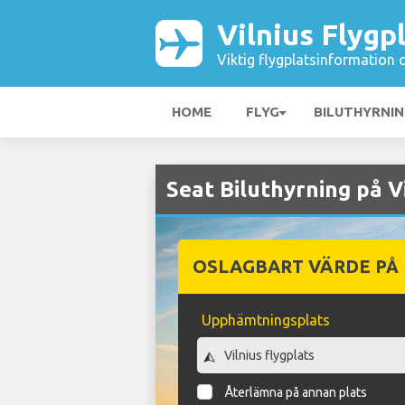
Vilnius Flygp
Viktig flygplatsinformation 
HOME
FLYG
BILUTHYRNI
Seat Biluthyrning på V
OSLAGBART VÄRDE PÅ
Upphämtningsplats
Återlämna på annan plats