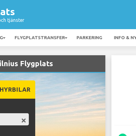
lats
och tjänster
NG
FLYGPLATSTRANSFER
PARKERING
INFO & N
ilnius Flygplats
 HYRBILAR