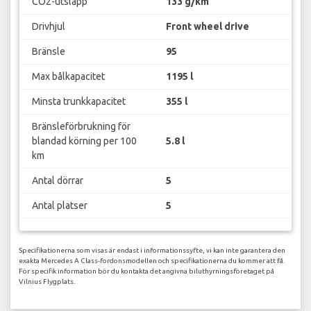
CO2-utsläpp
133 g/km
Drivhjul
Front wheel drive
Bränsle
95
Max bålkapacitet
1195 l
Minsta trunkkapacitet
355 l
Bränsleförbrukning för
blandad körning per 100
5.8 l
km
Antal dörrar
5
Antal platser
5
Specifikationerna som visas är endast i informationssyfte, vi kan inte garantera den
exakta Mercedes A Class-fordonsmodellen och specifikationerna du kommer att få.
För specifik information bör du kontakta det angivna biluthyrningsföretaget på
Vilnius Flygplats.