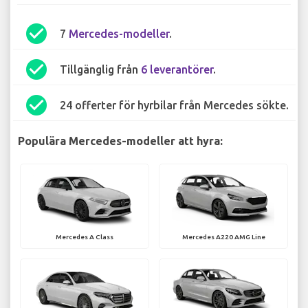
check_circle
7
Mercedes-modeller
.
check_circle
Tillgänglig från
6 leverantörer
.
check_circle
24 offerter för hyrbilar från Mercedes sökte.
Populära Mercedes-modeller att hyra:
Mercedes A Class
Mercedes A220 AMG Line