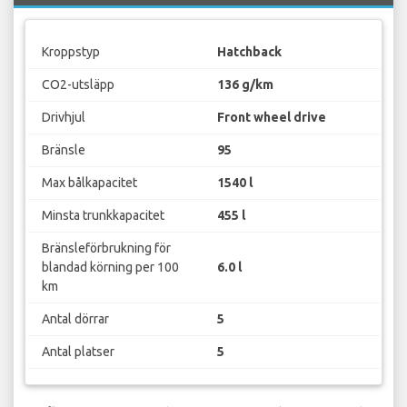
Kroppstyp
Hatchback
CO2-utsläpp
136 g/km
Drivhjul
Front wheel drive
Bränsle
95
Max bålkapacitet
1540 l
Minsta trunkkapacitet
455 l
Bränsleförbrukning för
blandad körning per 100
6.0 l
km
Antal dörrar
5
Antal platser
5