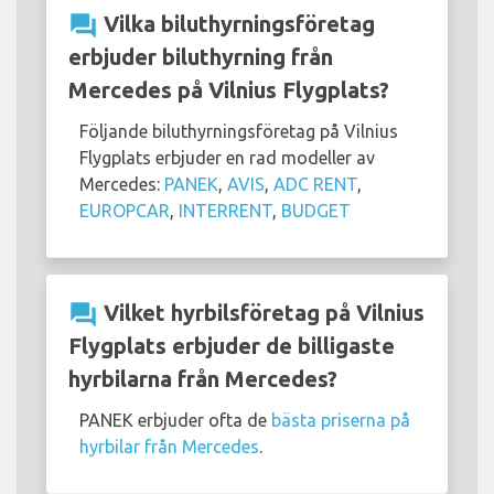
question_answer
Vilka biluthyrningsföretag
erbjuder biluthyrning från
Mercedes på Vilnius Flygplats?
Följande biluthyrningsföretag på Vilnius
Flygplats erbjuder en rad modeller av
Mercedes:
PANEK
,
AVIS
,
ADC RENT
,
EUROPCAR
,
INTERRENT
,
BUDGET
question_answer
Vilket hyrbilsföretag på Vilnius
Flygplats erbjuder de billigaste
hyrbilarna från Mercedes?
PANEK erbjuder ofta de
bästa priserna på
hyrbilar från Mercedes
.