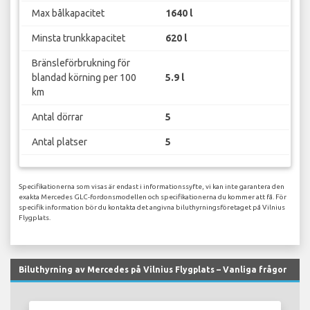
Max bålkapacitet
1640 l
Minsta trunkkapacitet
620 l
Bränsleförbrukning för
blandad körning per 100
5.9 l
km
Antal dörrar
5
Antal platser
5
Specifikationerna som visas är endast i informationssyfte, vi kan inte garantera den
exakta Mercedes GLC-fordonsmodellen och specifikationerna du kommer att få. För
specifik information bör du kontakta det angivna biluthyrningsföretaget på Vilnius
Flygplats.
Biluthyrning av Mercedes på Vilnius Flygplats – Vanliga frågor