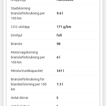
Stadskörning
bränsleförbrukning per
9.6 l
100 km
CO2-utsläpp
171 g/km
Drivhjul
full
Bränsle
98
Motorvägskörning
bränsleförbrukning per
6 l
100 km
Minsta trunkkapacitet
341 l
Bränsleförbrukning för
blandad körning per 100
7.3 l
km
Antal dörrar
5