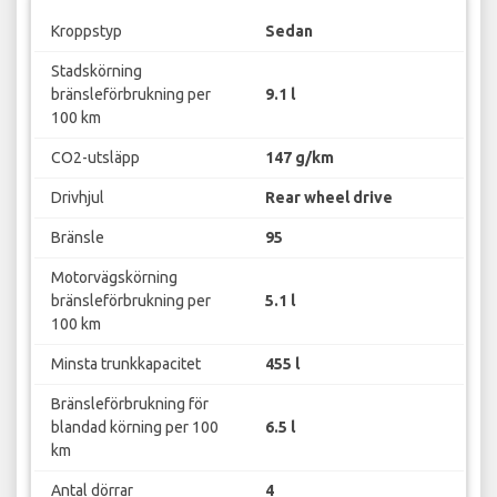
Kroppstyp
Sedan
Stadskörning
bränsleförbrukning per
9.1 l
100 km
CO2-utsläpp
147 g/km
Drivhjul
Rear wheel drive
Bränsle
95
Motorvägskörning
bränsleförbrukning per
5.1 l
100 km
Minsta trunkkapacitet
455 l
Bränsleförbrukning för
blandad körning per 100
6.5 l
km
Antal dörrar
4