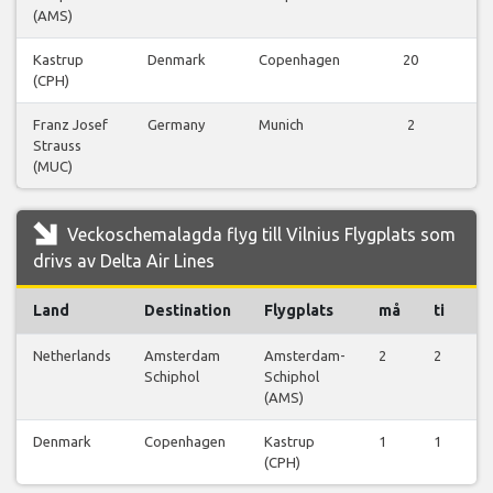
(AMS)
Kastrup
Denmark
Copenhagen
20
V
(CPH)
f
Franz Josef
Germany
Munich
2
V
Strauss
f
(MUC)
Veckoschemalagda flyg till Vilnius Flygplats som
drivs av Delta Air Lines
Land
Destination
Flygplats
må
ti
o
Netherlands
Amsterdam
Amsterdam-
2
2
2
Schiphol
Schiphol
(AMS)
Denmark
Copenhagen
Kastrup
1
1
1
(CPH)