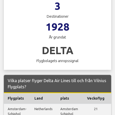
3
Destinationer
1928
År grundat
DELTA
Flygbolagets anropssignal
Vilka platser flyger Delta Air Lines till och från Vilnius
Flygplats?
Flygplats
Land
plats
Veckoflyg
F
Amsterdam-
Netherlands
Amsterdam
21
V
Schiphol
Schiphol
f