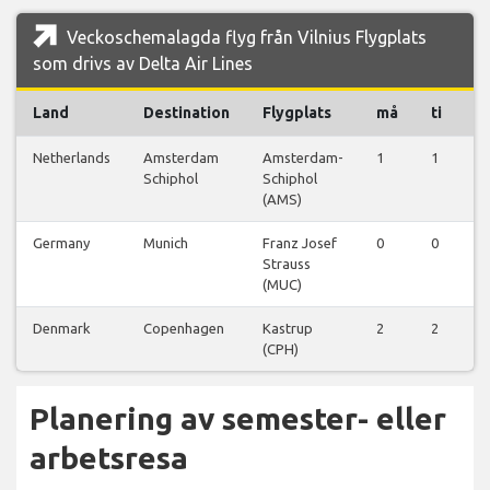
Veckoschemalagda flyg från Vilnius Flygplats
som drivs av Delta Air Lines
Land
Destination
Flygplats
må
ti
o
Netherlands
Amsterdam
Amsterdam-
1
1
1
Schiphol
Schiphol
(AMS)
Germany
Munich
Franz Josef
0
0
0
Strauss
(MUC)
Denmark
Copenhagen
Kastrup
2
2
2
(CPH)
Planering av semester- eller
arbetsresa