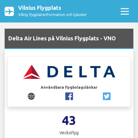
Vilnius Flygplats
Viktig flygplatsinformation och tjänster
Delta Air Lines på Vilnius Flygplats - VNO
Användbara flygbolagslänkar
43
Veckoflyg