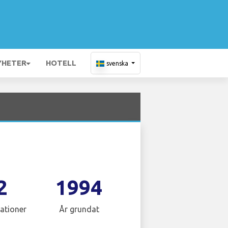
YHETER
HOTELL
svenska
2
1994
ationer
År grundat