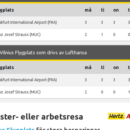
gplats
må
ti
on
kfurt International Airport (FRA)
3
3
3
nz Josef Strauss (MUC)
2
1
0
ilnius Flygplats som drivs av Lufthansa
gplats
må
ti
on
kfurt International Airport (FRA)
3
3
3
nz Josef Strauss (MUC)
2
0
0
ter- eller arbetsresa
us Flygplats
för stora besparingar.