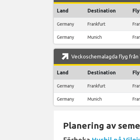
Land
Destination
Fly
Germany
Frankfurt
Fran
Germany
Munich
Fra
Veckoschemalagda flyg från V
Land
Destination
Fly
Germany
Frankfurt
Fran
Germany
Munich
Fra
Planering av semes
Förboka
Hyrbil på Vilni