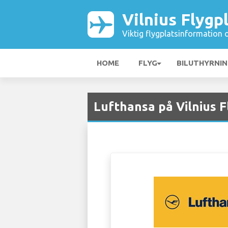
Vilnius Flygp
Viktig flygplatsinformation 
HOME
FLYG
BILUTHYRNI
Lufthansa på Vilnius F