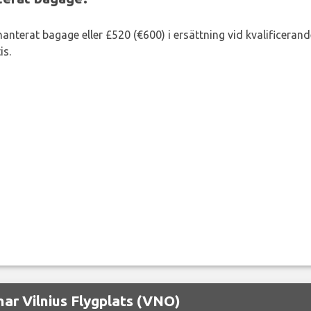
lhanterat bagage eller £520 (€600) i ersättning vid kvalificeran
is.
ar Vilnius Flygplats (VNO)