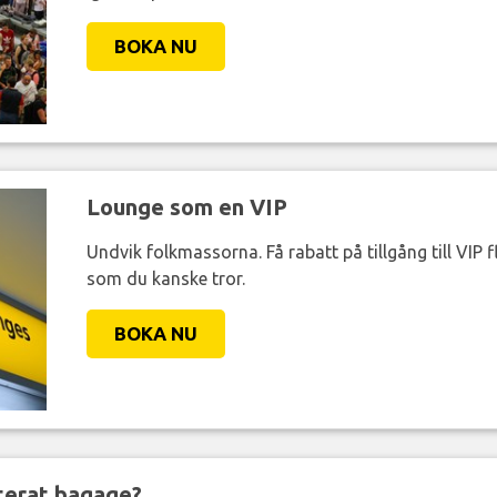
BOKA NU
Lounge som en VIP
Undvik folkmassorna. Få rabatt på tillgång till VIP f
som du kanske tror.
BOKA NU
nterat bagage?