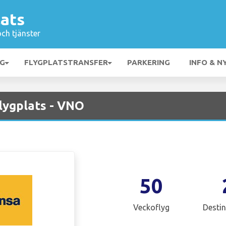
lats
och tjänster
NG
FLYGPLATSTRANSFER
PARKERING
INFO & N
lygplats - VNO
50
Veckoflyg
Destin