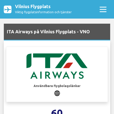
Vilnius Flygplats
Viktig flygplatsinformation och tjänster
ITA Airways på Vilnius Flygplats - VNO
Användbara flygbolagslänkar
60