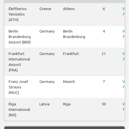
Eleftherios
Greece
Athens
6
Vis
Venizelos
fly
(ATH)
Berlin
Germany
Berlin
4
Vis
Brandenburg
Brandenburg
fly
Airport (BER)
Frankfurt
Germany
Frankfurt
21
Vis
International
fly
Airport
(FRA)
Franz Josef
Germany
Munich
7
Vis
Strauss
fly
(MUC)
Riga
Latvia
Riga
30
Vis
International
fly
(RIX)