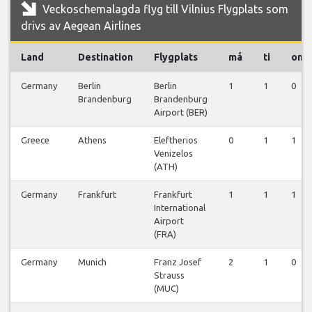
Veckoschemalagda flyg till Vilnius Flygplats som
drivs av Aegean Airlines
Land
Destination
Flygplats
må
ti
on
Germany
Berlin
Berlin
1
1
0
Brandenburg
Brandenburg
Airport (BER)
Greece
Athens
Eleftherios
0
1
1
Venizelos
(ATH)
Germany
Frankfurt
Frankfurt
1
1
1
International
Airport
(FRA)
Germany
Munich
Franz Josef
2
1
0
Strauss
(MUC)