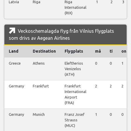
Latvia
Riga
Riga
1
2
3
International
(RIX)
Veckoschemalagda flyg från Vilnius Flygplats
som drivs av Aegean Airlines
Land
Destination
Flygplats
må
ti
on
Greece
Athens
Eleftherios
0
0
1
Venizelos
(ATH)
Germany
Frankfurt
Frankfurt
2
2
2
International
Airport
(FRA)
Germany
Munich
Franz Josef
1
0
0
Strauss
(MUC)