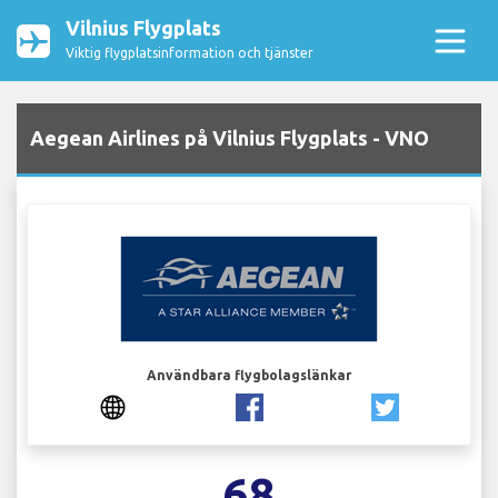
Vilnius Flygplats
Viktig flygplatsinformation och tjänster
Aegean Airlines på Vilnius Flygplats - VNO
Användbara flygbolagslänkar
68