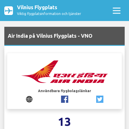
Vilnius Flygplats
Viktig flygplatsinformation och tjänster
Air India på Vilnius Flygplats - VNO
Användbara flygbolagslänkar
13