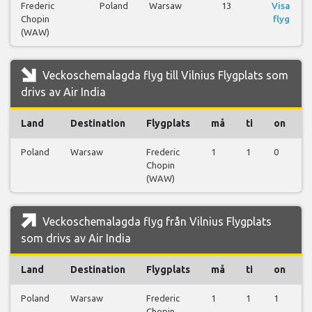
Frederic
Poland
Warsaw
13
Visa
Chopin
flyg
(WAW)
Veckoschemalagda flyg till Vilnius Flygplats som
drivs av Air India
Land
Destination
Flygplats
må
ti
on
t
Poland
Warsaw
Frederic
1
1
0
1
Chopin
(WAW)
Veckoschemalagda flyg från Vilnius Flygplats
som drivs av Air India
Land
Destination
Flygplats
må
ti
on
t
Poland
Warsaw
Frederic
1
1
1
1
Chopin