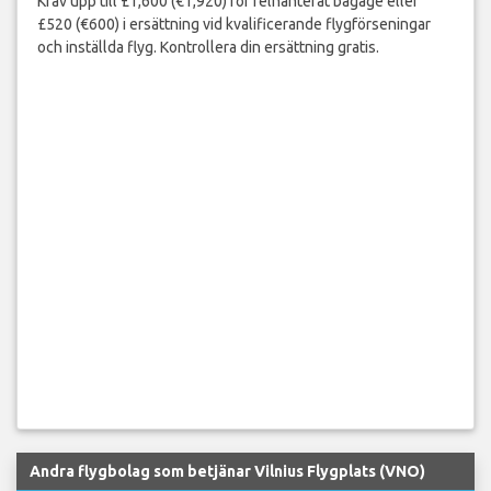
Kräv upp till £1,600 (€1,920) för felhanterat bagage eller
£520 (€600) i ersättning vid kvalificerande flygförseningar
och inställda flyg. Kontrollera din ersättning gratis.
Andra flygbolag som betjänar Vilnius Flygplats (VNO)