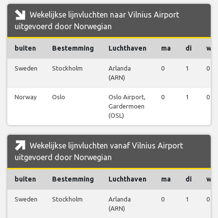
Wekelijkse lijnvluchten naar Vilnius Airport
uitgevoerd door Norwegian
buiten
Bestemming
Luchthaven
ma
di
wo
Sweden
Stockholm
Arlanda
0
1
0
(ARN)
Norway
Oslo
Oslo Airport,
0
1
0
Gardermoen
(OSL)
Wekelijkse lijnvluchten vanaf Vilnius Airport
uitgevoerd door Norwegian
buiten
Bestemming
Luchthaven
ma
di
wo
Sweden
Stockholm
Arlanda
0
1
0
(ARN)