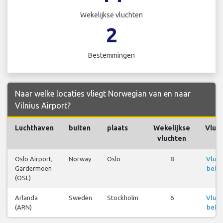
Wekelijkse vluchten
2
Bestemmingen
Naar welke locaties vliegt Norwegian van en naar
Vilnius Airport?
Luchthaven
buiten
plaats
Wekelijkse
Vluc
vluchten
Oslo Airport,
Norway
Oslo
8
Vluc
Gardermoen
beki
(OSL)
Arlanda
Sweden
Stockholm
6
Vluc
(ARN)
beki