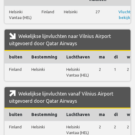
Helsinki
Finland
Helsinki
27
Vluchte
Vantaa (HEL)
bekijken
Wekelijkse lijnvluchten naar Vilnius Airport
uitgevoerd door Qatar Airways
buiten
Bestemming
Luchthaven
ma
di
wo
Finland
Helsinki
Helsinki
2
1
2
Vantaa (HEL)
Wekelijkse lijnvluchten vanaf Vilnius Airport
uitgevoerd door Qatar Airways
buiten
Bestemming
Luchthaven
ma
di
wo
Finland
Helsinki
Helsinki
2
2
2
Vantaa (HEL)