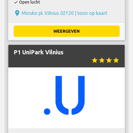
Open lucht
check
place
Minsko pl. Vilnius 02120 |
toon op kaart
WEERGEVEN
P1 UniPark Vilnius
star
star
star
star