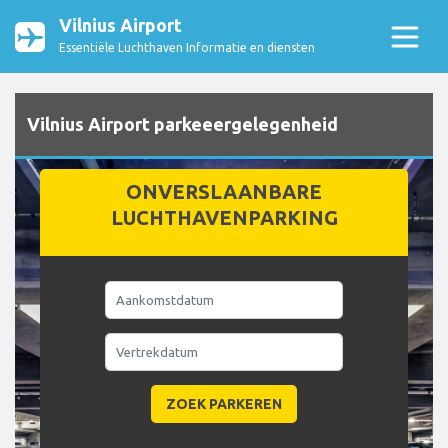
Vilnius Airport
Essentiële Luchthaven Informatie en diensten
Vilnius Airport parkeeergelegenheid
ONVERSLAANBARE
LUCHTHAVENPARKING