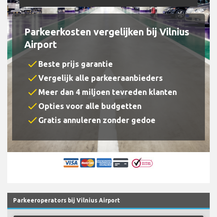
Parkeerkosten vergelijken bij Vilnius
Airport
check
Beste prijs garantie
check
Vergelijk alle parkeeraanbieders
check
Meer dan 4 miljoen tevreden klanten
check
Opties voor alle budgetten
check
Gratis annuleren zonder gedoe
Parkeeroperators bij Vilnius Airport