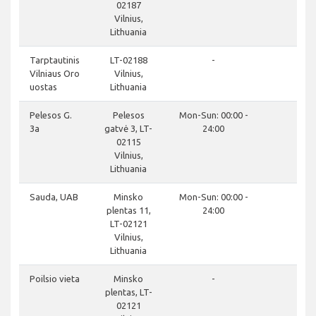
02187
Vilnius,
Lithuania
clo
Tarptautinis
LT-02188
-
Vilniaus Oro
Vilnius,
uostas
Lithuania
clo
Pelesos G.
Pelesos
Mon-Sun: 00:00 -
3a
gatvė 3, LT-
24:00
02115
Vilnius,
Lithuania
clo
Sauda, UAB
Minsko
Mon-Sun: 00:00 -
plentas 11,
24:00
LT-02121
Vilnius,
Lithuania
clo
Poilsio vieta
Minsko
-
plentas, LT-
02121