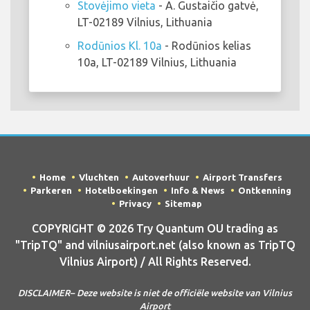
Stovėjimo vieta
- A. Gustaičio gatvė,
LT-02189 Vilnius, Lithuania
Rodūnios Kl. 10a
- Rodūnios kelias
10a, LT-02189 Vilnius, Lithuania
Home
Vluchten
Autoverhuur
Airport Transfers
Parkeren
Hotelboekingen
Info & News
Ontkenning
Privacy
Sitemap
COPYRIGHT © 2026 Try Quantum OU trading as
"TripTQ" and vilniusairport.net (also known as TripTQ
Vilnius Airport) / All Rights Reserved.
DISCLAIMER– Deze website is niet de officiële website van Vilnius
Airport