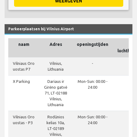
WEERGEVEN
Parkeerplaatsen bij Vilnius Airport
naam
Adres
openingstijden
Op 
luchthav
clo
Vilniaus Oro
Vilnius,
-
uostas P7
Lithuania
clo
X Parking
Dariaus ir
Mon-Sun: 00:00 -
Girėno gatvė
24:00
71, LT-02188
Vilnius,
Lithuania
do
Vilniaus Oro
Rodūnios
Mon-Sun: 00:00 -
uostas - P3
kelias 10a,
24:00
LT-02189
Vilnius,