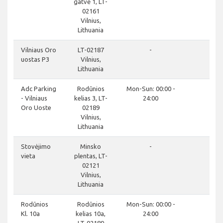
gatvė 1, LT-
02161
Vilnius,
Lithuania
clo
Vilniaus Oro
LT-02187
-
uostas P3
Vilnius,
Lithuania
clo
Adc Parking
Rodūnios
Mon-Sun: 00:00 -
- Vilniaus
kelias 3, LT-
24:00
Oro Uoste
02189
Vilnius,
Lithuania
clo
Stovėjimo
Minsko
-
vieta
plentas, LT-
02121
Vilnius,
Lithuania
do
Rodūnios
Rodūnios
Mon-Sun: 00:00 -
Kl. 10a
kelias 10a,
24:00