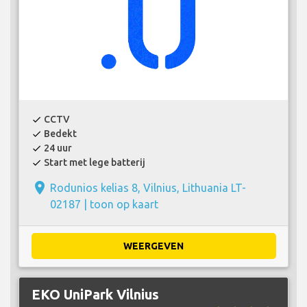
CCTV
check
Bedekt
check
24 uur
check
Start met lege batterij
check
place
Rodunios kelias 8, Vilnius, Lithuania LT-
02187 |
toon op kaart
WEERGEVEN
EKO UniPark Vilnius