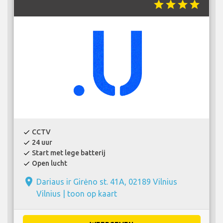
star
star
star
star
CCTV
check
24 uur
check
Start met lege batterij
check
Open lucht
check
place
Dariaus ir Girėno st. 41A, 02189 Vilnius
Vilnius |
toon op kaart