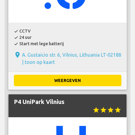
CCTV
check
24 uur
check
Start met lege batterij
check
place
A. Gustaicio str. 6, Vilnius, Lithuania LT-02188
|
toon op kaart
WEERGEVEN
P4 UniPark Vilnius
star
star
star
star