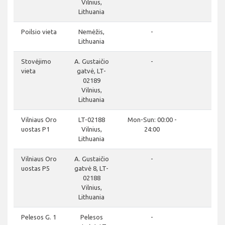
Vilnius,
Lithuania
clo
Poilsio vieta
Nemėžis,
-
Lithuania
do
Stovėjimo
A. Gustaičio
-
vieta
gatvė, LT-
02189
Vilnius,
Lithuania
clo
Vilniaus Oro
LT-02188
Mon-Sun: 00:00 -
uostas P1
Vilnius,
24:00
Lithuania
clo
Vilniaus Oro
A. Gustaičio
-
uostas P5
gatvė 8, LT-
02188
Vilnius,
Lithuania
clo
Pelesos G. 1
Pelesos
-