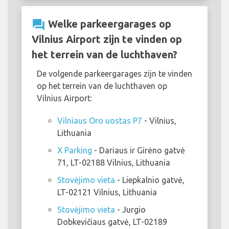
question_answer
Welke parkeergarages op
Vilnius Airport zijn te vinden op
het terrein van de luchthaven?
De volgende parkeergarages zijn te vinden
op het terrein van de luchthaven op
Vilnius Airport:
Vilniaus Oro uostas P7
- Vilnius,
Lithuania
X Parking
- Dariaus ir Girėno gatvė
71, LT-02188 Vilnius, Lithuania
Stovėjimo vieta
- Liepkalnio gatvė,
LT-02121 Vilnius, Lithuania
Stovėjimo vieta
- Jurgio
Dobkevičiaus gatvė, LT-02189