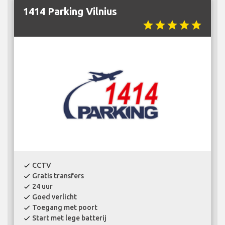
1414 Parking Vilnius
star
star
star
star
star
CCTV
check
Gratis transfers
check
24 uur
check
Goed verlicht
check
Toegang met poort
check
Start met lege batterij
check