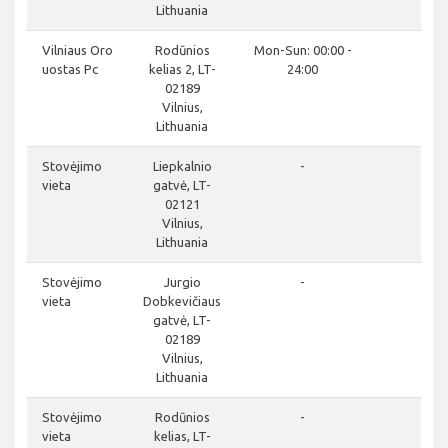
Lithuania
do
Vilniaus Oro
Rodūnios
Mon-Sun: 00:00 -
uostas Pc
kelias 2, LT-
24:00
02189
Vilnius,
Lithuania
clo
Stovėjimo
Liepkalnio
-
vieta
gatvė, LT-
02121
Vilnius,
Lithuania
clo
Stovėjimo
Jurgio
-
vieta
Dobkevičiaus
gatvė, LT-
02189
Vilnius,
Lithuania
clo
Stovėjimo
Rodūnios
-
vieta
kelias, LT-