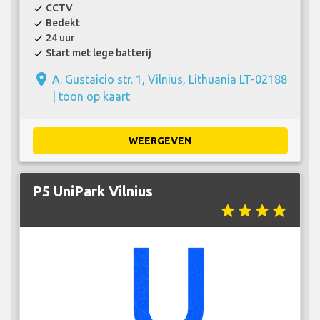
CCTV
check
Bedekt
check
24 uur
check
Start met lege batterij
check
place
A. Gustaicio str. 1, Vilnius, Lithuania LT-02188
|
toon op kaart
WEERGEVEN
P5 UniPark Vilnius
star
star
star
star