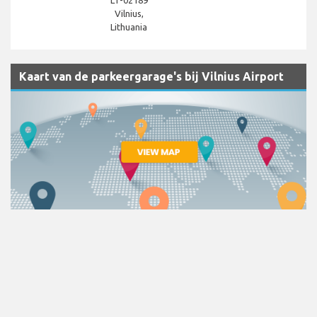
LT-02189
Vilnius,
Lithuania
Kaart van de parkeergarage's bij Vilnius Airport