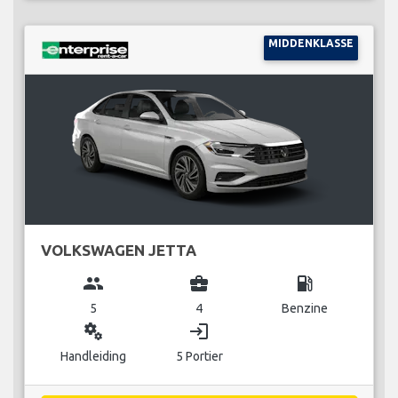
MIDDENKLASSE
VOLKSWAGEN JETTA
group
business_center
local_gas_station
5
4
Benzine
miscellaneous_services
login
Handleiding
5 Portier