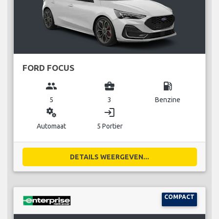
FORD FOCUS
group
business_center
local_gas_station
5
3
Benzine
miscellaneous_services
login
Automaat
5 Portier
DETAILS WEERGEVEN...
COMPACT