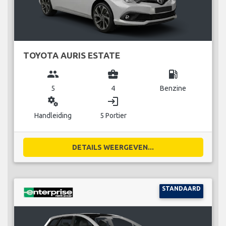
TOYOTA AURIS ESTATE
group
business_center
local_gas_station
5
4
Benzine
miscellaneous_services
login
Handleiding
5 Portier
DETAILS WEERGEVEN...
STANDAARD