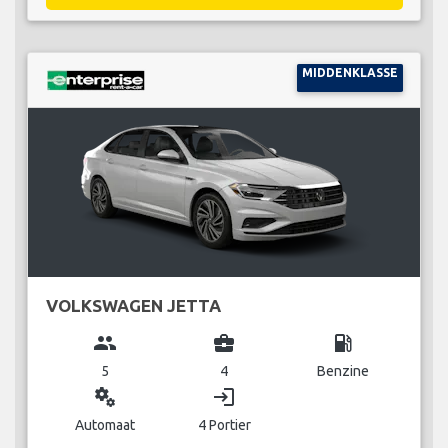
MIDDENKLASSE
VOLKSWAGEN JETTA
group
business_center
local_gas_station
5
4
Benzine
miscellaneous_services
login
Automaat
4 Portier