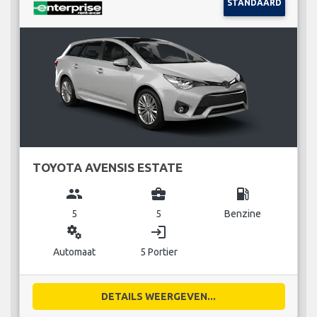
STANDAARD
TOYOTA AVENSIS ESTATE
group
business_center
local_gas_station
5
5
Benzine
miscellaneous_services
login
Automaat
5 Portier
DETAILS WEERGEVEN...