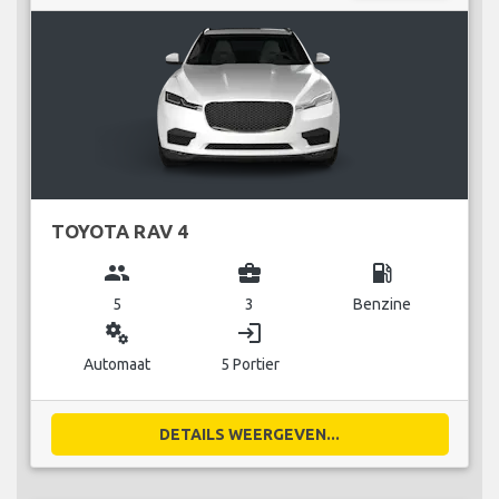
TOYOTA RAV 4
group
business_center
local_gas_station
5
3
Benzine
miscellaneous_services
login
Automaat
5 Portier
DETAILS WEERGEVEN...