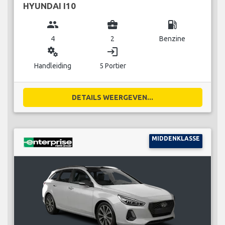
HYUNDAI I10
group
business_center
local_gas_station
4
2
Benzine
miscellaneous_services
login
Handleiding
5 Portier
DETAILS WEERGEVEN...
MIDDENKLASSE