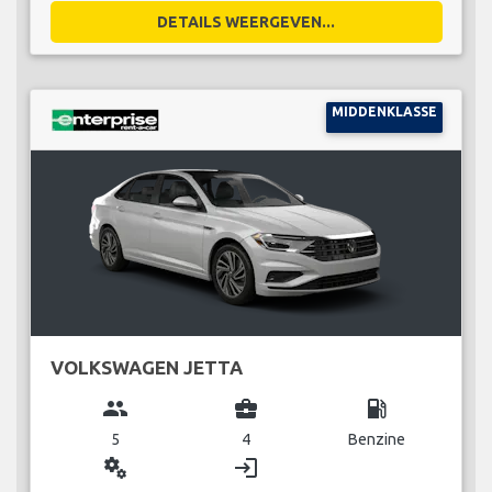
DETAILS WEERGEVEN...
MIDDENKLASSE
VOLKSWAGEN JETTA
group
business_center
local_gas_station
5
4
Benzine
miscellaneous_services
login