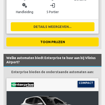
miscellaneous_services
login
Handleiding
5 Portier
DETAILS WEERGEVEN...
TOON PRIJZEN
Welke automaten biedt Enterprise te huur aan bij Vilnius
Airport?
Enterprise bieden de onderstaande automaten aan:
COMPACT