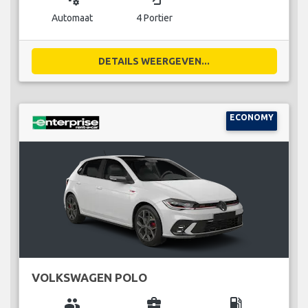
Automaat
4 Portier
DETAILS WEERGEVEN...
ECONOMY
VOLKSWAGEN POLO
group
business_center
local_gas_station