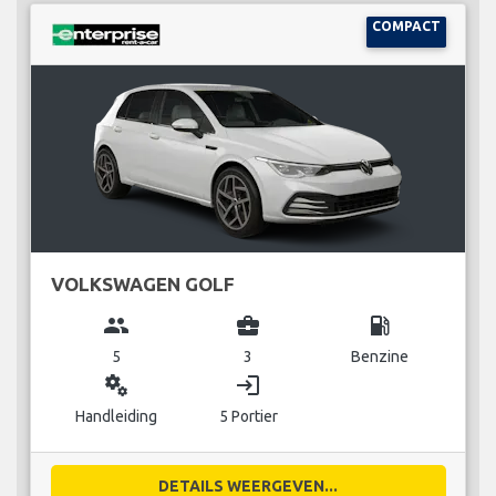
COMPACT
VOLKSWAGEN GOLF
group
business_center
local_gas_station
5
3
Benzine
miscellaneous_services
login
Handleiding
5 Portier
DETAILS WEERGEVEN...