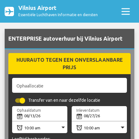
Vilnius Airport
Essentiële Luchthaven Informatie en diensten
ENTERPRISE autoverhuur bij Vilnius Airport
HUURAUTO TEGEN EEN ONVERSLAANBARE
PRIJS
Ophaallocatie
Transfer van en naar dezelfde locatie
Ophaaldatum
Inleverdatum
Leeftijd bestuurder: