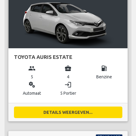
TOYOTA AURIS ESTATE
group
business_center
local_gas_station
5
4
Benzine
miscellaneous_services
login
Automaat
5 Portier
DETAILS WEERGEVEN...