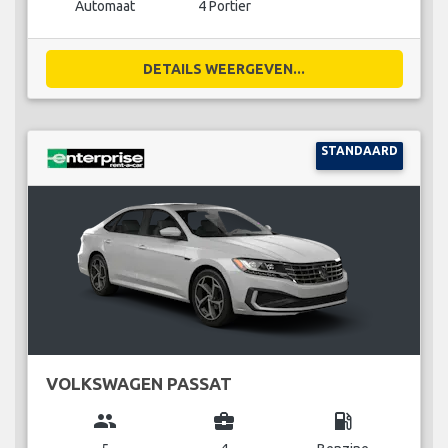
Automaat
4 Portier
DETAILS WEERGEVEN...
STANDAARD
VOLKSWAGEN PASSAT
group
business_center
local_gas_station