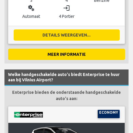
5
4
Benzine
miscellaneous_services
login
Automaat
4 Portier
DETAILS WEERGEVEN...
MEER INFORMATIE
Welke handgeschakelde auto's biedt Enterprise te huur
aan bij Vilnius Airport?
Enterprise bieden de onderstaande handgeschakelde
auto's aan:
ECONOMY