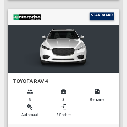
STANDAARD
TOYOTA RAV 4
group
business_center
local_gas_station
5
3
Benzine
miscellaneous_services
login
Automaat
5 Portier