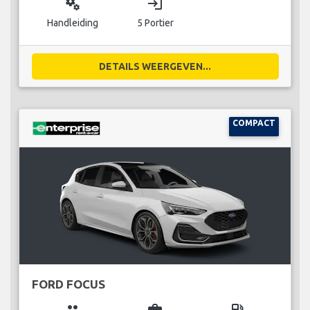
miscellaneous_services
login
Handleiding
5 Portier
DETAILS WEERGEVEN...
COMPACT
FORD FOCUS
group
business_center
local_gas_station