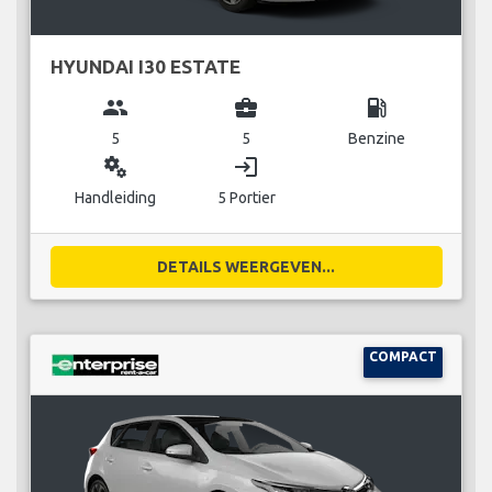
HYUNDAI I30 ESTATE
group
business_center
local_gas_station
5
5
Benzine
miscellaneous_services
login
Handleiding
5 Portier
DETAILS WEERGEVEN...
COMPACT