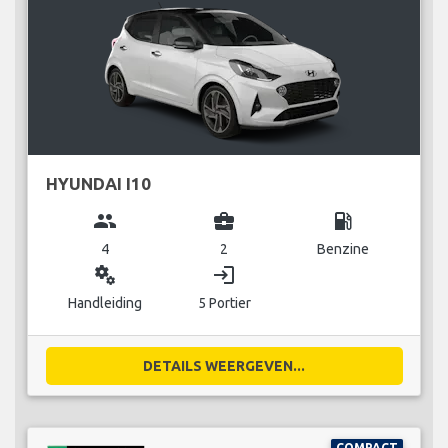
HYUNDAI I10
group
business_center
local_gas_station
4
2
Benzine
miscellaneous_services
login
Handleiding
5 Portier
DETAILS WEERGEVEN...
COMPACT