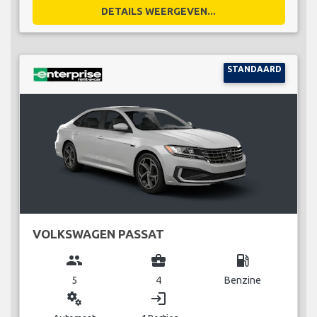
DETAILS WEERGEVEN...
STANDAARD
VOLKSWAGEN PASSAT
group
business_center
local_gas_station
5
4
Benzine
miscellaneous_services
login