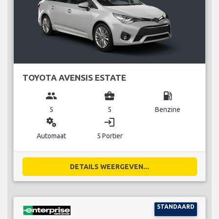
TOYOTA AVENSIS ESTATE
group
business_center
local_gas_station
5
5
Benzine
miscellaneous_services
login
Automaat
5 Portier
DETAILS WEERGEVEN...
STANDAARD