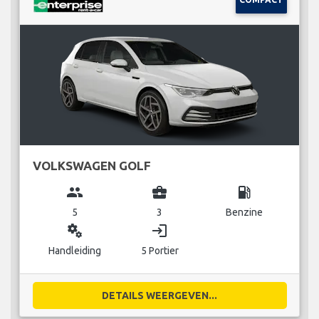
VOLKSWAGEN GOLF
group
business_center
local_gas_station
5
3
Benzine
miscellaneous_services
login
Handleiding
5 Portier
DETAILS WEERGEVEN...