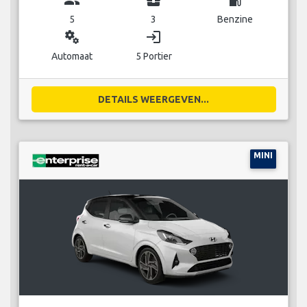
5
3
Benzine
miscellaneous_services
login
Automaat
5 Portier
DETAILS WEERGEVEN...
MINI