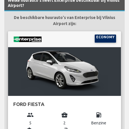
Welke huurauto's heeft Enterprise beschikbaar bij Vilnius
Airport?
De beschikbare huurauto's van Enterprise bij Vilnius
Airport zijn:
ECONOMY
FORD FIESTA
group
business_center
local_gas_station
5
2
Benzine