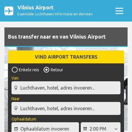
Vilnius Airport
Essentiële Luchthaven Informatie en diensten
Bus transfer naar en van Vilnius Airport
VIND AIRPORT TRANSFERS
Enkele reis
Retour
Van
Naar
Ophaaldatum