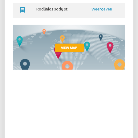
directions_bus
Rodūnios sodų st.
Weergeven