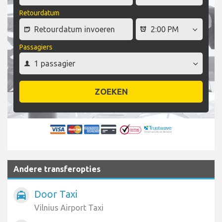
Retourdatum
Passagiers
ZOEKEN
Andere transferopties
Door Taxi
local_taxi
Vilnius Airport Taxi