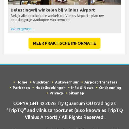
Belastingvrij winkelen bij Vilnius Airport
Bekijk alle beschikbare winkels op Vilnius Airport - plan uw
belastingvrije aankopen van tevoren
Weergeven...
MEER PRAKTISCHE INFORMATIE
Home
Vluchten
Autoverhuur
Airport Transfers
Parkeren
Hotelboekingen
Info & News
Ontkenning
Privacy
Sitemap
COPYRIGHT © 2026 Try Quantum OU trading as
"TripTQ" and vilniusairport.net (also known as TripTQ
Vilnius Airport) / All Rights Reserved.