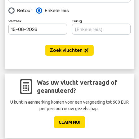
Was uw vlucht vertraagd of
geannuleerd?
U kunt in aanmerking komen voor een vergoeding tot 600 EUR
Sta 
per persoon in uw gezelschap..
ee
CLAIM NU!