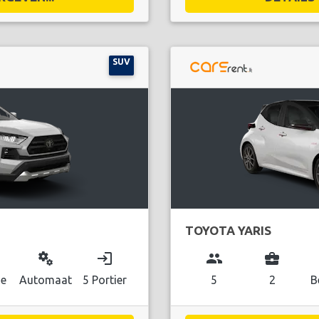
SUV
TOYOTA YARIS
miscellaneous_services
login
group
business_center
ne
Automaat
5 Portier
5
2
B