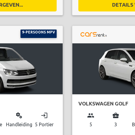
RGEVEN...
DETAILS 
9-PERSOONS MPV
VOLKSWAGEN GOLF
miscellaneous_services
login
group
business_center
e
Handleiding
5 Portier
5
3
B