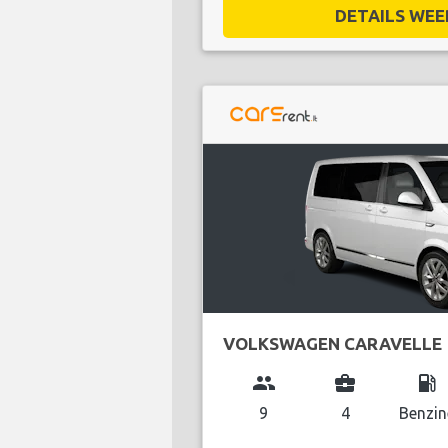
DETAILS WEE
VOLKSWAGEN CARAVELLE
group
business_center
local_gas_station
9
4
Benzin