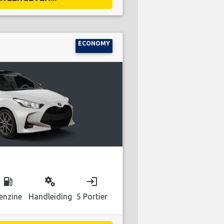
ECONOMY
local_gas_station
miscellaneous_services
login
enzine
Handleiding
5 Portier