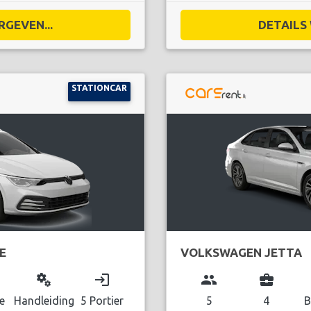
RGEVEN...
DETAILS 
STATIONCAR
E
VOLKSWAGEN JETTA
miscellaneous_services
login
group
business_center
e
Handleiding
5 Portier
5
4
B