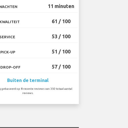
11 minuten
 WACHTEN
61 / 100
KWALITEIT
53 / 100
SERVICE
51 / 100
PICK-UP
57 / 100
 DROP-OFF
Buiten de terminal
 gebaseerd op 8 recente reviews van 350 totaal aantal
reviews.