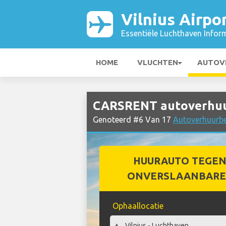
Vilnius Airpo
Essentiële Luchthaven Infor
HOME
VLUCHTEN
AUTOV
CARSRENT autoverhuur 
Genoteerd #6 Van 17
Autoverhuurbed
HUURAUTO TEGEN
ONVERSLAANBARE 
Ophaallocatie