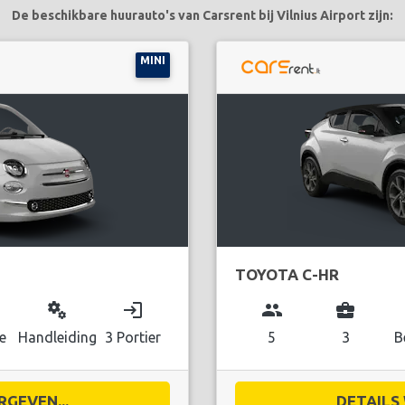
De beschikbare huurauto's van Carsrent bij Vilnius Airport zijn:
MINI
TOYOTA C-HR
miscellaneous_services
login
group
business_center
e
Handleiding
3 Portier
5
3
B
RGEVEN...
DETAILS 