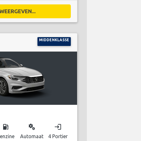
WEERGEVEN...
MIDDENKLASSE
local_gas_station
miscellaneous_services
login
enzine
Automaat
4 Portier