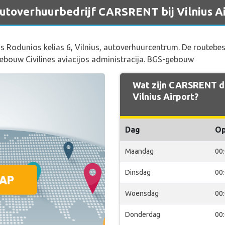
 autoverhuurbedrijf CARSRENT bij Vilnius A
s Rodunios kelias 6, Vilnius, autoverhuurcentrum. De routebes
 gebouw Civilines aviacijos administracija. BGS-gebouw
Wat zijn CARSRENT de
Vilnius Airport?
Dag
O
Maandag
00
Dinsdag
00
Woensdag
00
Donderdag
00