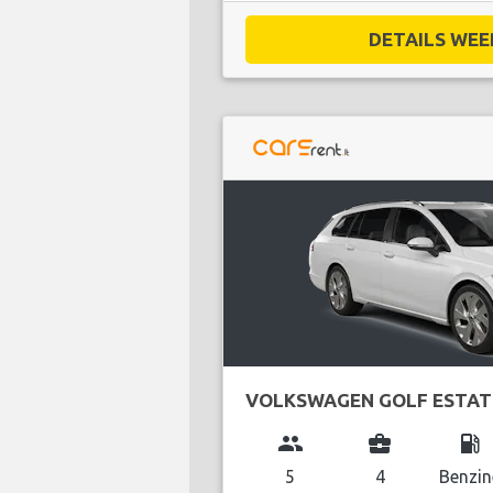
DETAILS WEE
VOLKSWAGEN GOLF ESTAT
group
business_center
local_gas_station
5
4
Benzin