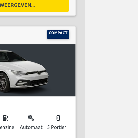
WEERGEVEN...
COMPACT
local_gas_station
miscellaneous_services
login
enzine
Automaat
5 Portier