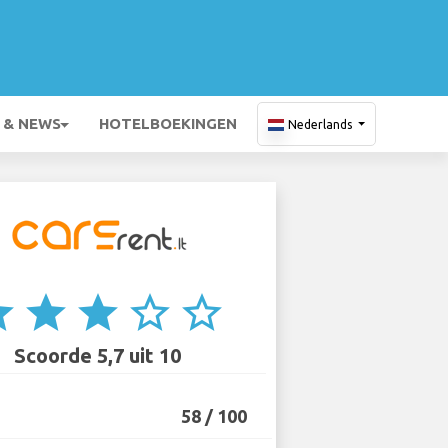
 & NEWS
HOTELBOEKINGEN
Nederlands
ar
star
star
star_border
star_border
Scoorde 5,7 uit 10
58 / 100