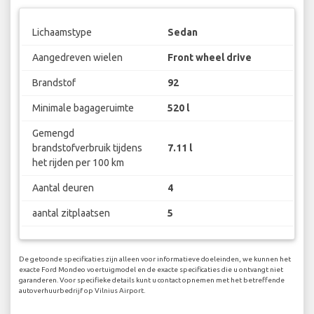
Lichaamstype
Sedan
Aangedreven wielen
Front wheel drive
Brandstof
92
Minimale bagageruimte
520 l
Gemengd
brandstofverbruik tijdens
7.11 l
het rijden per 100 km
Aantal deuren
4
aantal zitplaatsen
5
De getoonde specificaties zijn alleen voor informatieve doeleinden, we kunnen het
exacte Ford Mondeo voertuigmodel en de exacte specificaties die u ontvangt niet
garanderen. Voor specifieke details kunt u contact opnemen met het betreffende
autoverhuurbedrijf op Vilnius Airport.