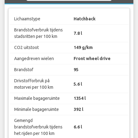
Lichaamstype
Hatchback
Brandstofverbruik tijdens
7.8 l
stadsritten per 100 km
CO2 uitstoot
149 g/km
Aangedreven wielen
Front wheel drive
Brandstof
95
Drivstofforbruk på
5.6 l
motorvei per 100 km
Maximale bagageruimte
1354 l
Minimale bagageruimte
392 l
Gemengd
brandstofverbruik tijdens
6.6 l
het rijden per 100 km