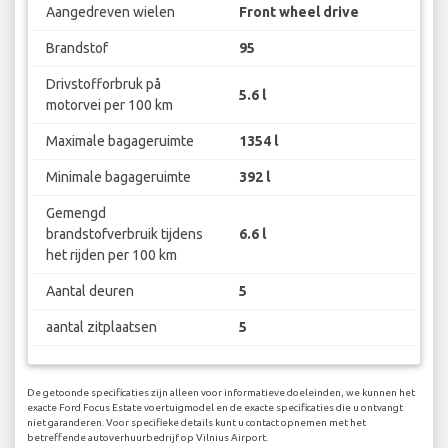
Aangedreven wielen
Front wheel drive
Brandstof
95
Drivstofforbruk på
5.6 l
motorvei per 100 km
Maximale bagageruimte
1354 l
Minimale bagageruimte
392 l
Gemengd
brandstofverbruik tijdens
6.6 l
het rijden per 100 km
Aantal deuren
5
aantal zitplaatsen
5
De getoonde specificaties zijn alleen voor informatieve doeleinden, we kunnen het
exacte Ford Focus Estate voertuigmodel en de exacte specificaties die u ontvangt
niet garanderen. Voor specifieke details kunt u contact opnemen met het
betreffende autoverhuurbedrijf op Vilnius Airport.