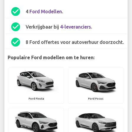
check_circle
4
Ford Modellen
.
check_circle
Verkrijgbaar bij
4-leveranciers
.
check_circle
8 Ford offertes voor autoverhuur doorzocht.
Populaire Ford modellen om te huren:
Ford Fiesta
Ford Focus