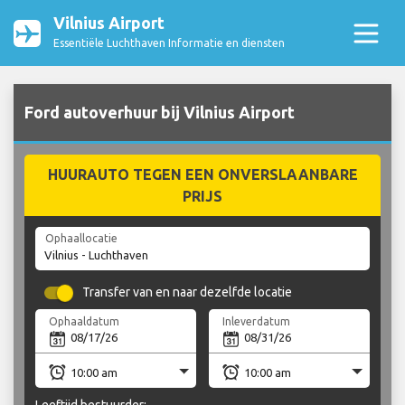
Vilnius Airport
Essentiële Luchthaven Informatie en diensten
Ford autoverhuur bij Vilnius Airport
HUURAUTO TEGEN EEN ONVERSLAANBARE
PRIJS
Ophaallocatie
Transfer van en naar dezelfde locatie
Ophaaldatum
Inleverdatum
Leeftijd bestuurder: