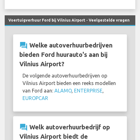
Voertuigverhuur Ford bij Vilnius Airport - Veelgestelde vragen
question_answer
Welke autoverhuurbedrijven
bieden Ford huurauto's aan bij
Vilnius Airport?
De volgende autoverhuurbedrijven op
Vilnius Airport bieden een reeks modellen
van Ford aan:
ALAMO
,
ENTERPRISE
,
EUROPCAR
question_answer
Welk autoverhuurbedrijf op
Vilnius Airport biedt de