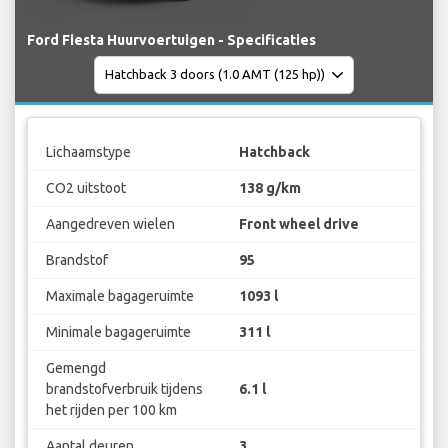
Ford Fiesta Huurvoertuigen - Specificaties
Lichaamstype
Hatchback
CO2 uitstoot
138 g/km
Aangedreven wielen
Front wheel drive
Brandstof
95
Maximale bagageruimte
1093 l
Minimale bagageruimte
311 l
Gemengd
brandstofverbruik tijdens
6.1 l
het rijden per 100 km
Aantal deuren
3