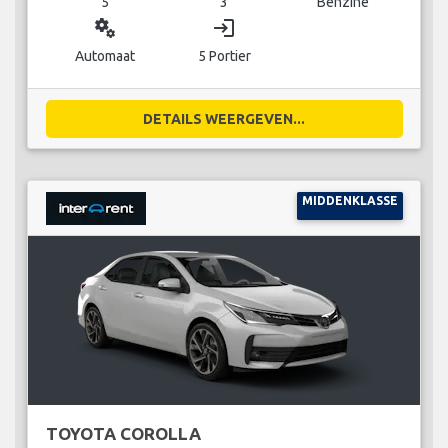
5
3
Benzine
miscellaneous_services
login
Automaat
5 Portier
DETAILS WEERGEVEN...
MIDDENKLASSE
TOYOTA COROLLA