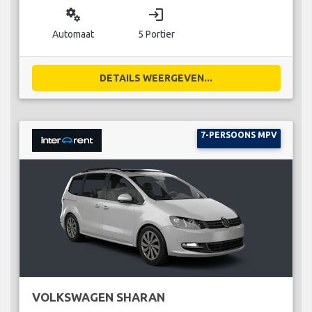
miscellaneous_services
login
Automaat
5 Portier
DETAILS WEERGEVEN...
7-PERSOONS MPV
VOLKSWAGEN SHARAN