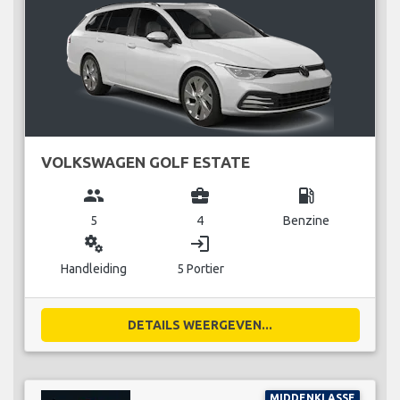
VOLKSWAGEN GOLF ESTATE
group
business_center
local_gas_station
5
4
Benzine
miscellaneous_services
login
Handleiding
5 Portier
DETAILS WEERGEVEN...
MIDDENKLASSE