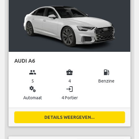
AUDI A6
group
business_center
local_gas_station
5
4
Benzine
miscellaneous_services
login
Automaat
4 Portier
DETAILS WEERGEVEN...