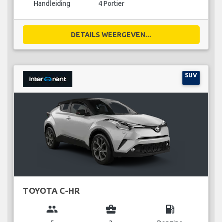
Handleiding
4 Portier
DETAILS WEERGEVEN...
SUV
TOYOTA C-HR
group
business_center
local_gas_station