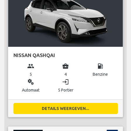
NISSAN QASHQAI
group
business_center
local_gas_station
5
4
Benzine
miscellaneous_services
login
Automaat
5 Portier
DETAILS WEERGEVEN...