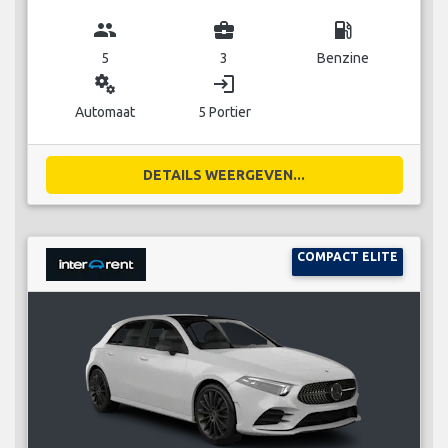
group
business_center
local_gas_station
5
3
Benzine
miscellaneous_services
login
Automaat
5 Portier
DETAILS WEERGEVEN...
COMPACT ELITE