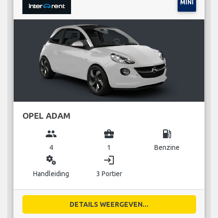
MINI
OPEL ADAM
group
business_center
local_gas_station
4
1
Benzine
miscellaneous_services
login
Handleiding
3 Portier
DETAILS WEERGEVEN...