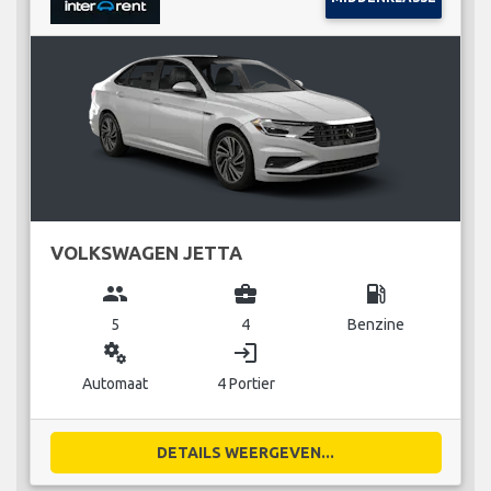
VOLKSWAGEN JETTA
group
business_center
local_gas_station
5
4
Benzine
miscellaneous_services
login
Automaat
4 Portier
DETAILS WEERGEVEN...