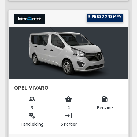
9-PERSOONS MPV
OPEL VIVARO
group
business_center
local_gas_station
9
4
Benzine
miscellaneous_services
login
Handleiding
5 Portier