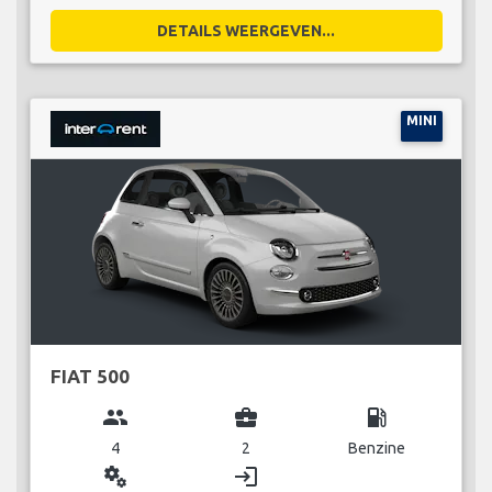
DETAILS WEERGEVEN...
MINI
FIAT 500
group
business_center
local_gas_station
4
2
Benzine
miscellaneous_services
login