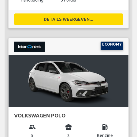
Handleiding
5 Portier
DETAILS WEERGEVEN...
ECONOMY
VOLKSWAGEN POLO
group
business_center
local_gas_station
5
2
Benzine