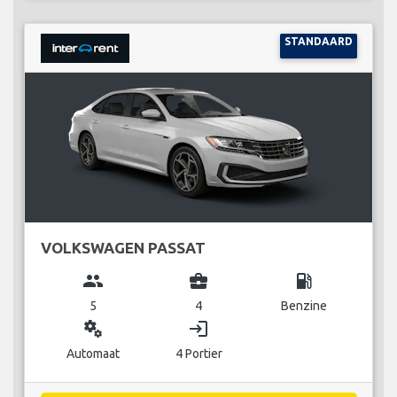
STANDAARD
VOLKSWAGEN PASSAT
group
business_center
local_gas_station
5
4
Benzine
miscellaneous_services
login
Automaat
4 Portier