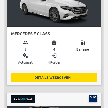
MERCEDES E CLASS
group
business_center
local_gas_station
5
4
Benzine
miscellaneous_services
login
Automaat
4 Portier
DETAILS WEERGEVEN...
SUV