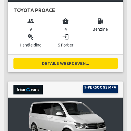
TOYOTA PROACE
group
business_center
local_gas_station
9
4
Benzine
miscellaneous_services
login
Handleiding
5 Portier
DETAILS WEERGEVEN...
9-PERSOONS MPV