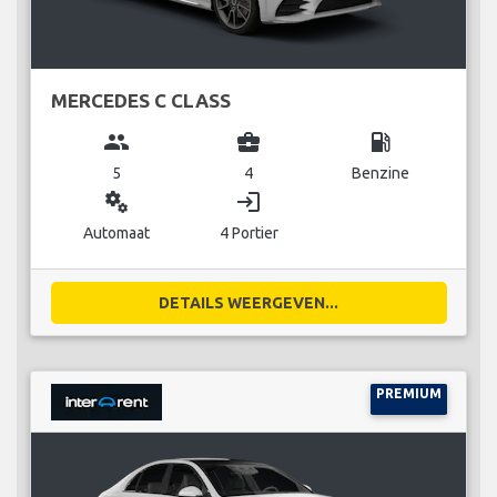
MERCEDES C CLASS
group
business_center
local_gas_station
5
4
Benzine
miscellaneous_services
login
Automaat
4 Portier
DETAILS WEERGEVEN...
PREMIUM