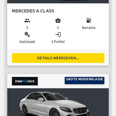
MERCEDES A CLASS
group
business_center
local_gas_station
5
3
Benzine
miscellaneous_services
login
Automaat
5 Portier
DETAILS WEERGEVEN...
GROTE MIDDENKLASSE