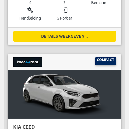
4
2
Benzine
miscellaneous_services
login
Handleiding
5 Portier
DETAILS WEERGEVEN...
COMPACT
KIA CEED