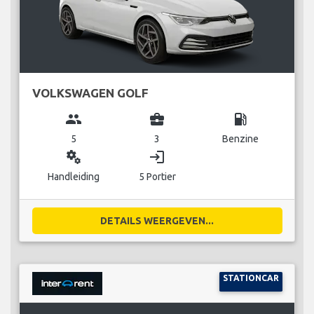
VOLKSWAGEN GOLF
group
business_center
local_gas_station
5
3
Benzine
miscellaneous_services
login
Handleiding
5 Portier
DETAILS WEERGEVEN...
STATIONCAR