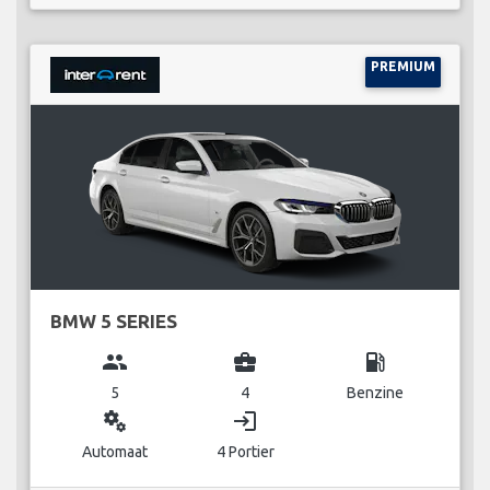
PREMIUM
BMW 5 SERIES
group
business_center
local_gas_station
5
4
Benzine
miscellaneous_services
login
Automaat
4 Portier