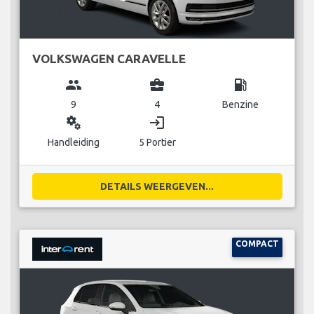
VOLKSWAGEN CARAVELLE
group
business_center
local_gas_station
9
4
Benzine
miscellaneous_services
login
Handleiding
5 Portier
DETAILS WEERGEVEN...
COMPACT