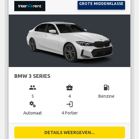
GROTE MIDDENKLASSE
BMW 3 SERIES
group
business_center
local_gas_station
5
4
Benzine
miscellaneous_services
login
Automaat
4 Portier
DETAILS WEERGEVEN...