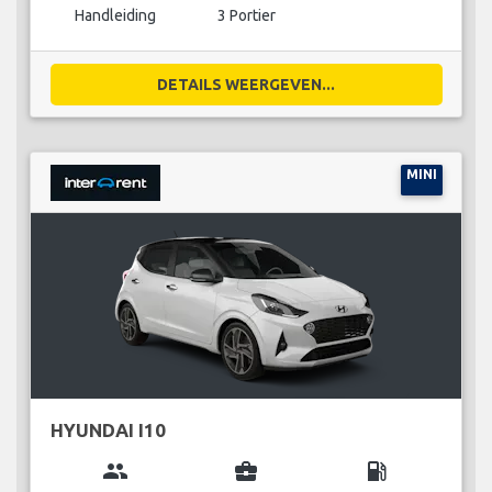
Handleiding
3 Portier
DETAILS WEERGEVEN...
MINI
HYUNDAI I10
group
business_center
local_gas_station