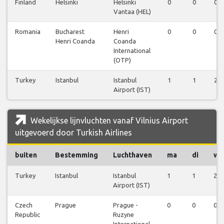
Finland
Helsinki
Helsinki
0
0
0
Vantaa (HEL)
Romania
Bucharest
Henri
0
0
0
Henri Coanda
Coanda
International
(OTP)
Turkey
Istanbul
Istanbul
1
1
2
Airport (IST)
Wekelijkse lijnvluchten vanaf Vilnius Airport
uitgevoerd door Turkish Airlines
buiten
Bestemming
Luchthaven
ma
di
wo
Turkey
Istanbul
Istanbul
1
1
2
Airport (IST)
Czech
Prague
Prague -
0
0
0
Republic
Ruzyne
International