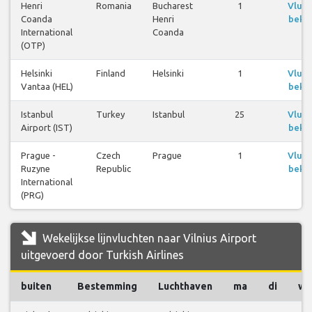
Henri
Romania
Bucharest
1
Vluc
Coanda
Henri
bekij
International
Coanda
(OTP)
Helsinki
Finland
Helsinki
1
Vluc
Vantaa (HEL)
bekij
Istanbul
Turkey
Istanbul
25
Vluc
Airport (IST)
bekij
Prague -
Czech
Prague
1
Vluc
Ruzyne
Republic
bekij
International
(PRG)
Wekelijkse lijnvluchten naar Vilnius Airport
uitgevoerd door Turkish Airlines
buiten
Bestemming
Luchthaven
ma
di
wo