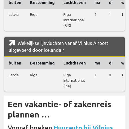
buiten
Bestemming
Luchthaven
ma
di
wo
Latvia
Riga
Riga
1
1
1
International
(RIX)
Wekelijkse lijnvluchten vanaf Vilnius Airport
uitgevoerd door Icelandair
buiten
Bestemming
Luchthaven
ma
di
wo
Latvia
Riga
Riga
1
0
1
International
(RIX)
Een vakantie- of zakenreis
plannen …
Vooraf boeken
Huurauto bij Vilnius