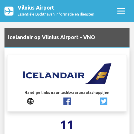
Vilnius Airport
Essentiële Luchthaven Informatie en diensten
Icelandair op Vilnius Airport - VNO
Handige links naar luchtvaartmaatschappijen
11