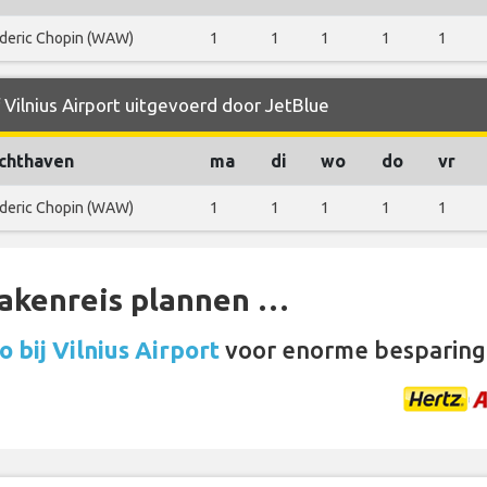
deric Chopin (WAW)
1
1
1
1
1
 Vilnius Airport uitgevoerd door JetBlue
chthaven
ma
di
wo
do
vr
deric Chopin (WAW)
1
1
1
1
1
zakenreis plannen …
 bij Vilnius Airport
voor enorme besparing