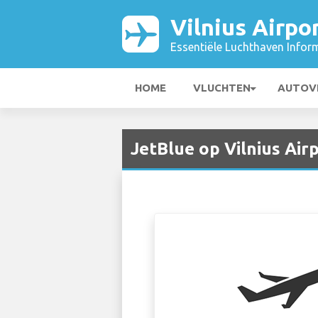
Vilnius Airpo
Essentiële Luchthaven Infor
HOME
VLUCHTEN
AUTOV
JetBlue op Vilnius Air