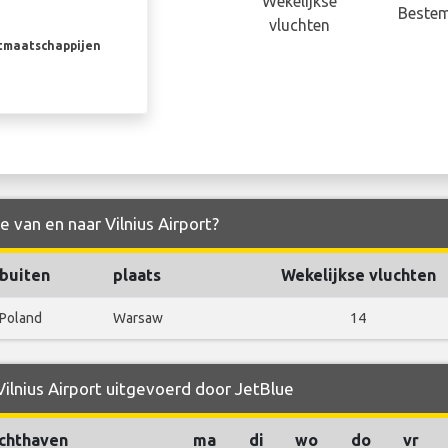
Wekelijkse
Beste
vluchten
rtmaatschappijen
e van en naar Vilnius Airport?
buiten
plaats
Wekelijkse vluchten
Poland
Warsaw
14
Vilnius Airport uitgevoerd door JetBlue
chthaven
ma
di
wo
do
vr