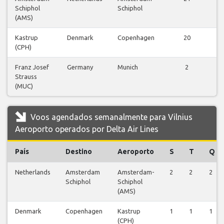
Schiphol
Schiphol
v
(AMS)
Kastrup
Denmark
Copenhagen
20
(CPH)
v
Franz Josef
Germany
Munich
2
Strauss
v
(MUC)
Voos agendados semanalmente para Vilnius
Aeroporto operados por Delta Air Lines
País
Destino
Aeroporto
S
T
Q
Netherlands
Amsterdam
Amsterdam-
2
2
2
Schiphol
Schiphol
(AMS)
Denmark
Copenhagen
Kastrup
1
1
1
(CPH)