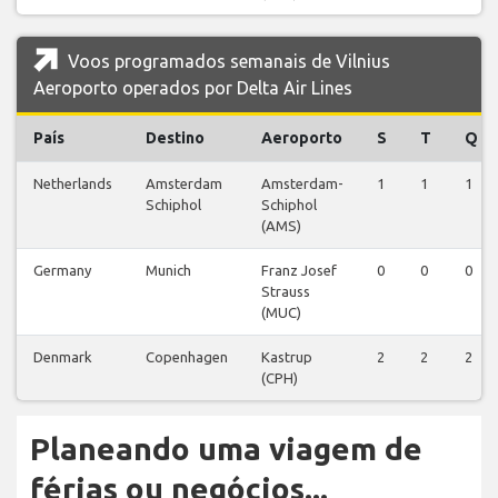
Voos programados semanais de Vilnius
Aeroporto operados por Delta Air Lines
País
Destino
Aeroporto
S
T
Q
Netherlands
Amsterdam
Amsterdam-
1
1
1
Schiphol
Schiphol
(AMS)
Germany
Munich
Franz Josef
0
0
0
Strauss
(MUC)
Denmark
Copenhagen
Kastrup
2
2
2
(CPH)
Planeando uma viagem de
férias ou negócios...