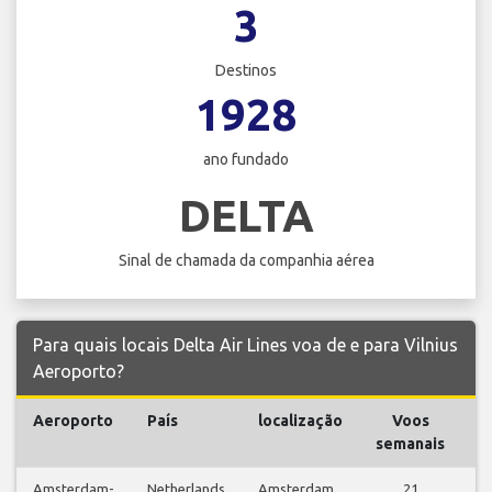
3
Destinos
1928
ano fundado
DELTA
Sinal de chamada da companhia aérea
Para quais locais Delta Air Lines voa de e para Vilnius
Aeroporto?
Aeroporto
País
localização
Voos
V
semanais
Amsterdam-
Netherlands
Amsterdam
21