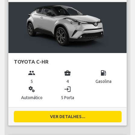
TOYOTA C-HR
group
business_center
local_gas_station
5
4
Gasolina
miscellaneous_services
login
Automático
5 Porta
VER DETALHES...