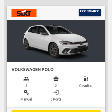
ECONÓMICO
VOLKSWAGEN POLO
group
business_center
local_gas_station
5
2
Gasolina
miscellaneous_services
login
Manual
5 Porta