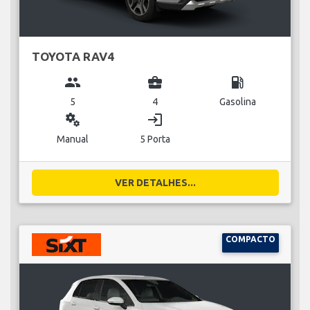
TOYOTA RAV4
group
business_center
local_gas_station
5
4
Gasolina
miscellaneous_services
login
Manual
5 Porta
VER DETALHES...
COMPACTO