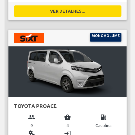
VER DETALHES...
MONOVOLUME
TOYOTA PROACE
group
business_center
local_gas_station
9
4
Gasolina
miscellaneous_services
login