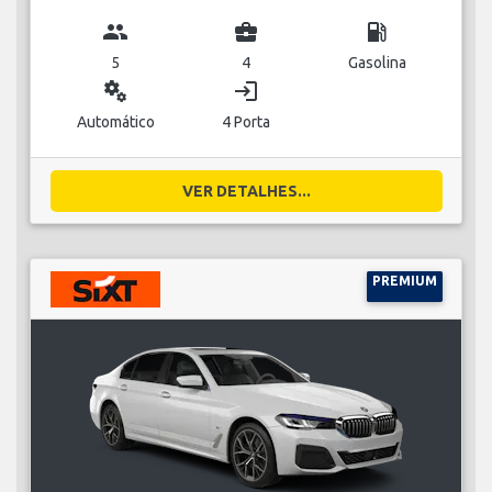
group
business_center
local_gas_station
5
4
Gasolina
miscellaneous_services
login
Automático
4 Porta
VER DETALHES...
PREMIUM