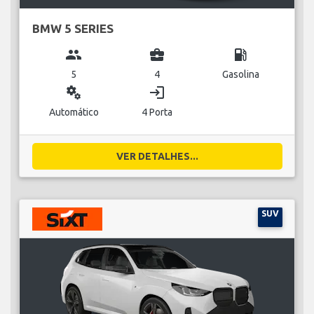
BMW 5 SERIES
group
business_center
local_gas_station
5
4
Gasolina
miscellaneous_services
login
Automático
4 Porta
VER DETALHES...
SUV