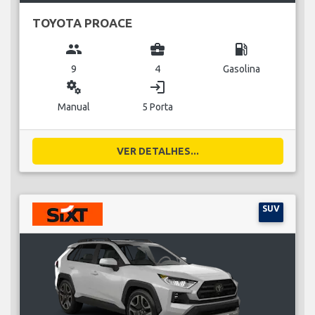
TOYOTA PROACE
group
business_center
local_gas_station
9
4
Gasolina
miscellaneous_services
login
Manual
5 Porta
VER DETALHES...
SUV