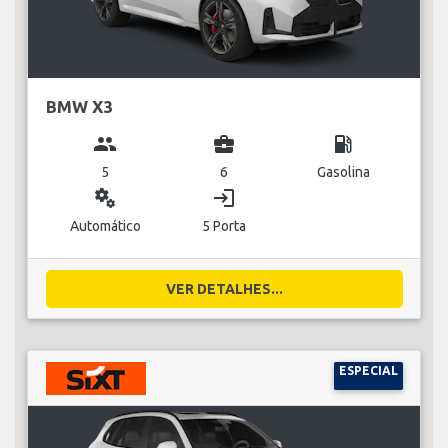
BMW X3
group
business_center
local_gas_station
5
6
Gasolina
miscellaneous_services
login
Automático
5 Porta
VER DETALHES...
ESPECIAL