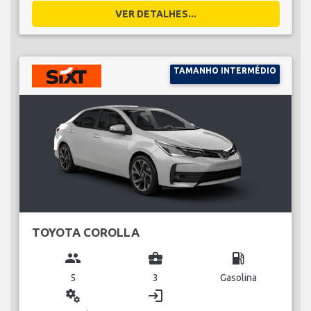
VER DETALHES...
TAMANHO INTERMÉDIO
TOYOTA COROLLA
group
business_center
local_gas_station
5
3
Gasolina
miscellaneous_services
login