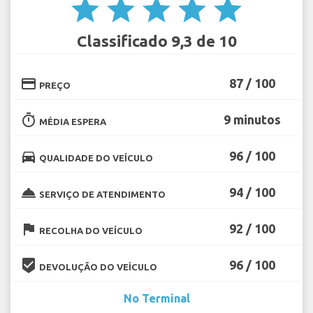
star
star
star
star
star
Classificado 9,3 de 10
credit_card
87 / 100
PREÇO
timer
9 minutos
MÉDIA ESPERA
directions_car
96 / 100
QUALIDADE DO VEÍCULO
room_service
94 / 100
SERVIÇO DE ATENDIMENTO
flag
92 / 100
RECOLHA DO VEÍCULO
beenhere
96 / 100
DEVOLUÇÃO DO VEÍCULO
No Terminal