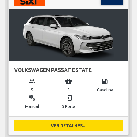
VOLKSWAGEN PASSAT ESTATE
group
business_center
local_gas_station
5
5
Gasolina
miscellaneous_services
login
Manual
5 Porta
VER DETALHES...