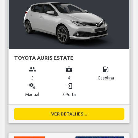
TOYOTA AURIS ESTATE
group
business_center
local_gas_station
5
4
Gasolina
miscellaneous_services
login
Manual
5 Porta
VER DETALHES...