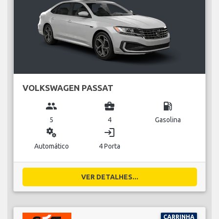
VOLKSWAGEN PASSAT
group
business_center
local_gas_station
5
4
Gasolina
miscellaneous_services
login
Automático
4 Porta
VER DETALHES...
CARRINHA