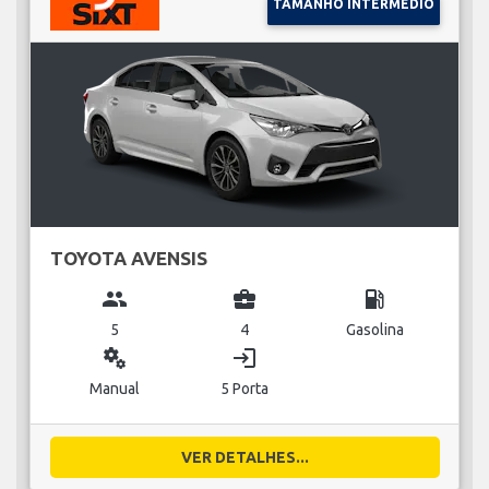
TAMANHO INTERMÉDIO
TOYOTA AVENSIS
group
business_center
local_gas_station
5
4
Gasolina
miscellaneous_services
login
Manual
5 Porta
VER DETALHES...