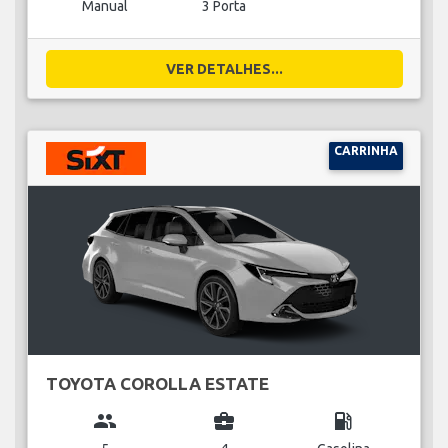
Manual
3 Porta
VER DETALHES...
CARRINHA
TOYOTA COROLLA ESTATE
group
business_center
local_gas_station