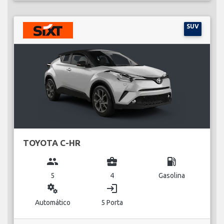
SUV
TOYOTA C-HR
group
business_center
local_gas_station
5
4
Gasolina
miscellaneous_services
login
Automático
5 Porta