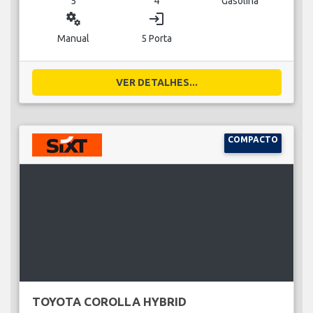
5
4
Gasolina
miscellaneous_services
login
Manual
5 Porta
VER DETALHES...
COMPACTO
TOYOTA COROLLA HYBRID