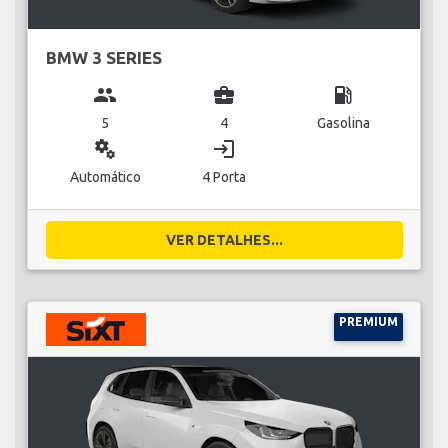
BMW 3 SERIES
group
business_center
local_gas_station
5
4
Gasolina
miscellaneous_services
login
Automático
4 Porta
VER DETALHES...
PREMIUM