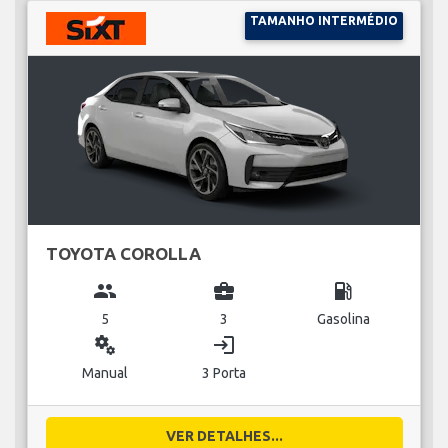
TAMANHO INTERMÉDIO
TOYOTA COROLLA
group
business_center
local_gas_station
5
3
Gasolina
miscellaneous_services
login
Manual
3 Porta
VER DETALHES...