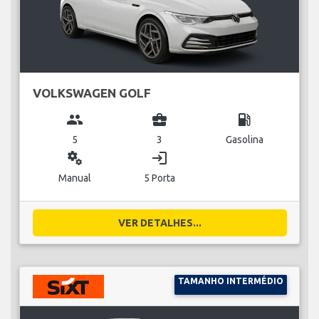
VOLKSWAGEN GOLF
group
business_center
local_gas_station
5
3
Gasolina
miscellaneous_services
login
Manual
5 Porta
VER DETALHES...
TAMANHO INTERMÉDIO