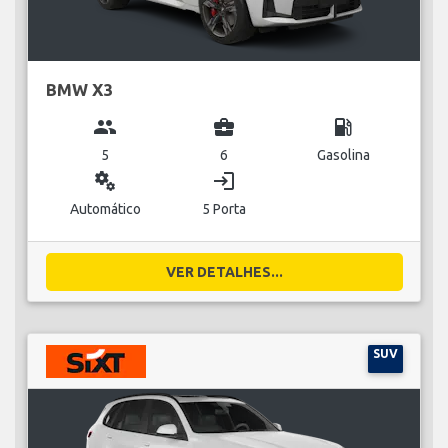
BMW X3
group
business_center
local_gas_station
5
6
Gasolina
miscellaneous_services
login
Automático
5 Porta
VER DETALHES...
SUV