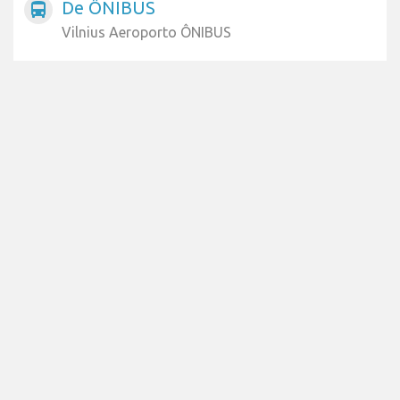
De ÔNIBUS
directions_bus
Vilnius Aeroporto ÔNIBUS