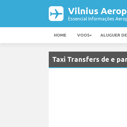
Vilnius Aerop
Essencial Informações Aerop
HOME
VOOS
ALUGUER D
Taxi Transfers de e pa