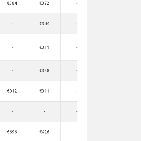
€384
€372
-
-
-
€344
-
-
-
€311
-
€528
-
€328
-
€492
€812
€311
-
€500
-
-
-
-
€696
€426
-
€640