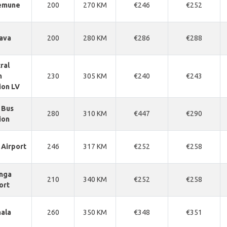
emune
200
270 KM
€246
€252
ava
200
280 KM
€286
€288
ral
n
230
305 KM
€240
€243
ion LV
 Bus
280
310 KM
€447
€290
ion
 Airport
246
317 KM
€252
€258
nga
210
340 KM
€252
€258
ort
ala
260
350 KM
€348
€351