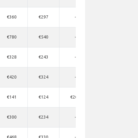
€360
€297
-
-
€780
€540
-
-
€328
€243
-
€515
€420
€324
-
-
€141
€124
€203
€227
€300
€234
-
-
€468
€330
-
€528