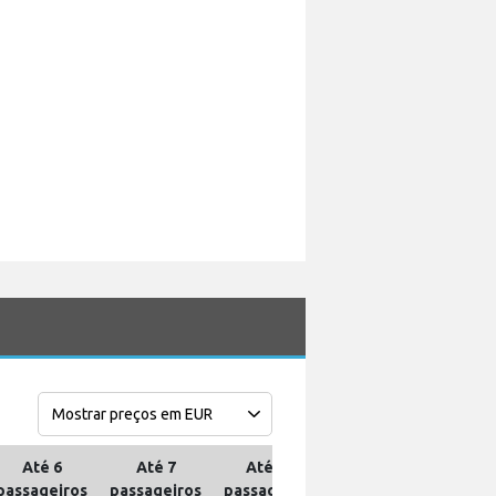
Até 6
Até 7
Até 10
Até 13
At
passageiros
passageiros
passageiros
passageiros
passa