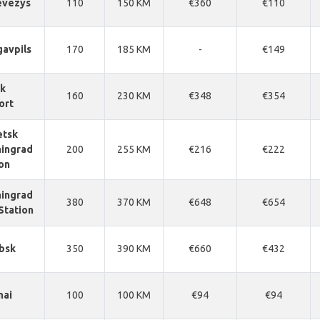
evezys
110
150 KM
€360
€110
avpils
170
185 KM
-
€149
sk
160
230 KM
€348
€354
ort
etsk
ningrad
200
255 KM
€216
€222
on
ningrad
380
370 KM
€648
€654
Station
bsk
350
390 KM
€660
€432
nai
100
100 KM
€94
€94