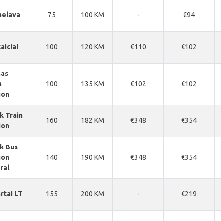
melava
75
100 KM
-
€94
aiciai
100
120 KM
€110
€102
nas
n
100
135 KM
€102
€102
ion
k Train
160
182 KM
€348
€354
ion
k Bus
ion
140
190 KM
€348
€354
ral
rtai LT
155
200 KM
-
€219