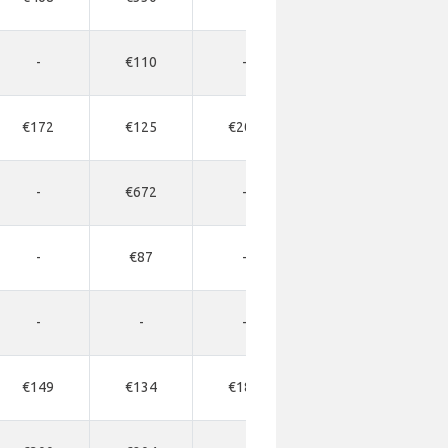
-
€110
-
-
€172
€125
€203
€234
-
€672
-
-
-
€87
-
-
-
-
-
-
€149
€134
€188
€219