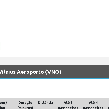
 Vilnius Aeroporto (VNO)
em /
Duração
Distância
Até 3
Até 4
ino
(Minutos)
passageiros
passageiros