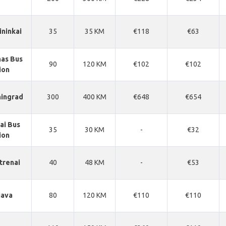
ninkai
35
35 KM
€118
€63
as Bus
90
120 KM
€102
€102
ion
ningrad
300
400 KM
€648
€654
ai Bus
35
30 KM
-
€32
ion
trenai
40
48 KM
-
€53
iava
80
120 KM
€110
€110