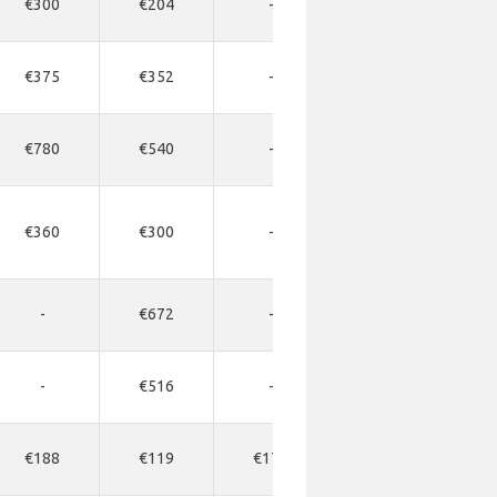
€300
€204
-
-
€375
€352
-
€546
€780
€540
-
-
€360
€300
-
-
-
€672
-
-
-
€516
-
-
€188
€119
€172
€219