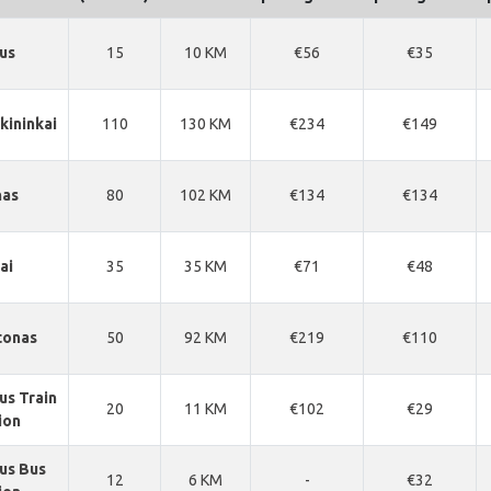
ius
15
10 KM
€56
€35
kininkai
110
130 KM
€234
€149
nas
80
102 KM
€134
€134
ai
35
35 KM
€71
€48
tonas
50
92 KM
€219
€110
ius Train
20
11 KM
€102
€29
ion
ius Bus
12
6 KM
-
€32