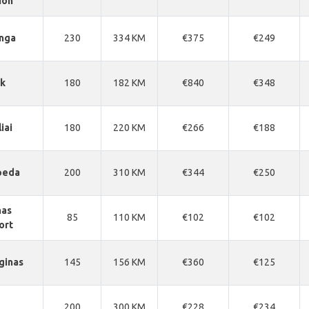
ion
nga
230
334 KM
€375
€249
sk
180
182 KM
€840
€348
iai
180
220 KM
€266
€188
peda
200
310 KM
€344
€250
nas
85
110 KM
€102
€102
ort
ginas
145
156 KM
€360
€125
200
300 KM
€228
€234