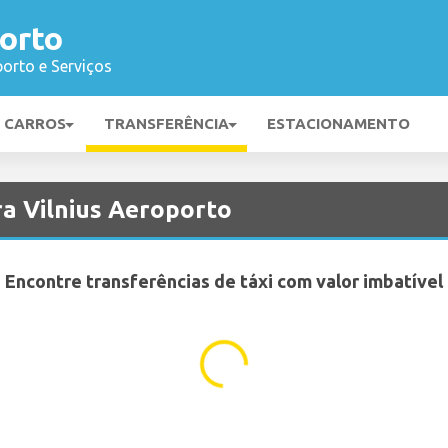
orto
orto e Serviços
E CARROS
TRANSFERÊNCIA
ESTACIONAMENTO
ra Vilnius Aeroporto
Encontre transferências de táxi com valor imbatível
...