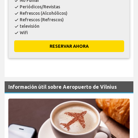
No Fumar
check
Periódicos/Revistas
check
Refrescos (Alcohólicos)
check
Refrescos (Refrescos)
check
televisión
check
Wifi
check
RESERVAR AHORA
Información útil sobre Aeropuerto de Vilnius