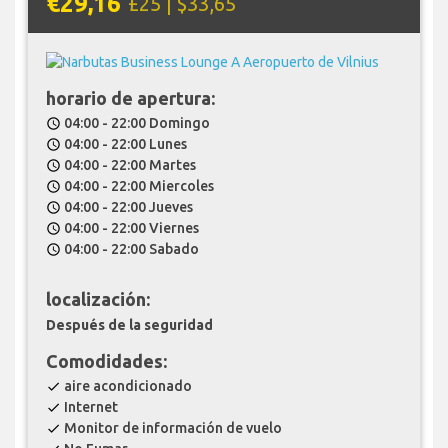
€29,16
£25 | $33,65
horario de apertura:
04:00 - 22:00 Domingo
schedule
04:00 - 22:00 Lunes
schedule
04:00 - 22:00 Martes
schedule
04:00 - 22:00 Miercoles
schedule
04:00 - 22:00 Jueves
schedule
04:00 - 22:00 Viernes
schedule
04:00 - 22:00 Sabado
schedule
localización:
Después de la seguridad
Comodidades:
aire acondicionado
check
Internet
check
Monitor de información de vuelo
check