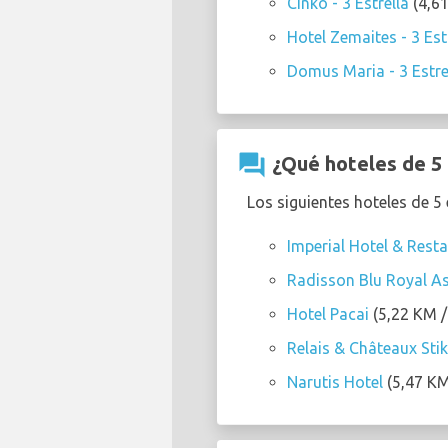
Cinko - 3 Estrella
(4,61
Hotel Zemaites - 3 Est
Domus Maria - 3 Estre
question_answer
¿Qué hoteles de 5 
Los siguientes hoteles de 5
Imperial Hotel & Rest
Radisson Blu Royal As
Hotel Pacai
(5,22 KM / 
Relais & Châteaux Stik
Narutis Hotel
(5,47 KM 