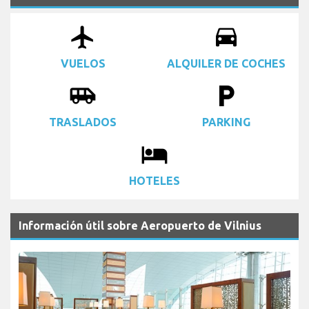
airplanemode_active
drive_eta
VUELOS
ALQUILER DE COCHES
airport_shuttle
local_parking
TRASLADOS
PARKING
local_hotel
HOTELES
Información útil sobre Aeropuerto de Vilnius