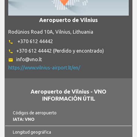
Aeropuerto de Vilnius
Rodūnios Road 10A, Vilnius, Lithuania
+370 612 44442
phone
+370 612 44442 (Perdido y encontrado)
phone
info@vno.lt
email
https://www.vilnius-airport.lt/en/
Aeropuerto de Vilnius - VNO
INFORMACIÓN ÚTIL
Códigos de aeropuerto
IATA: VNO
Longitud geográfica