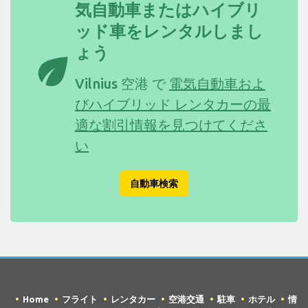
気自動車またはハイブリ
ッド車をレンタルしまし
ょう
eco
Vilnius 空港 で
電気自動車およ
びハイブリッド レンタカーの最
適な割引情報を見つけてくださ
い
自動車検索
Home
フライト
レンタカー
空港交通
駐車
ホテル
情