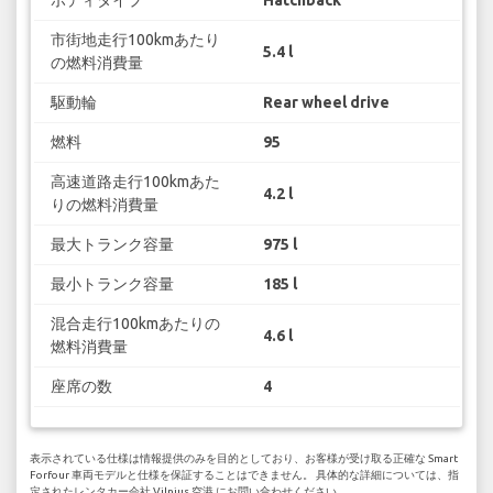
ボディタイプ
Hatchback
市街地走行100kmあたり
5.4 l
の燃料消費量
駆動輪
Rear wheel drive
燃料
95
高速道路走行100kmあた
4.2 l
りの燃料消費量
最大トランク容量
975 l
最小トランク容量
185 l
混合走行100kmあたりの
4.6 l
燃料消費量
座席の数
4
表示されている仕様は情報提供のみを目的としており、お客様が受け取る正確な Smart
Forfour 車両モデルと仕様を保証することはできません。 具体的な詳細については、指
定されたレンタカー会社 Vilnius 空港 にお問い合わせください。