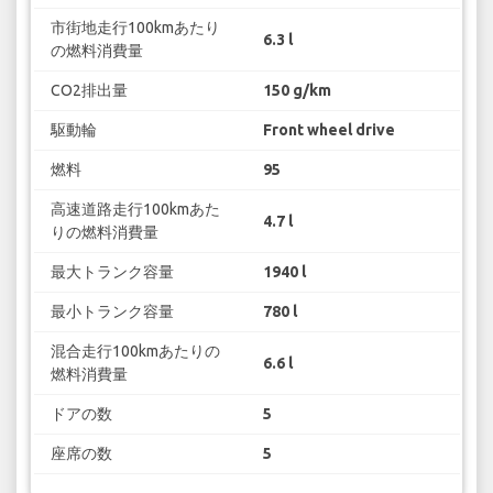
市街地走行100kmあたり
6.3 l
の燃料消費量
CO2排出量
150 g/km
駆動輪
Front wheel drive
燃料
95
高速道路走行100kmあた
4.7 l
りの燃料消費量
最大トランク容量
1940 l
最小トランク容量
780 l
混合走行100kmあたりの
6.6 l
燃料消費量
ドアの数
5
座席の数
5