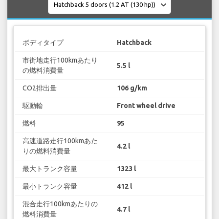
ボディタイプ
Hatchback
市街地走行100kmあたり
5.5 l
の燃料消費量
CO2排出量
106 g/km
駆動輪
Front wheel drive
燃料
95
高速道路走行100kmあた
4.2 l
りの燃料消費量
最大トランク容量
1323 l
最小トランク容量
412 l
混合走行100kmあたりの
4.7 l
燃料消費量