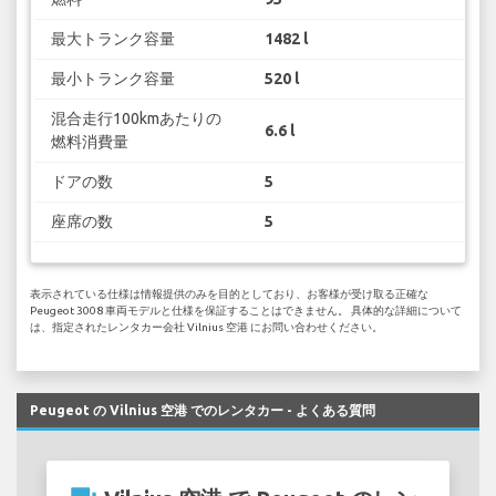
最大トランク容量
1482 l
最小トランク容量
520 l
混合走行100kmあたりの
6.6 l
燃料消費量
ドアの数
5
座席の数
5
表示されている仕様は情報提供のみを目的としており、お客様が受け取る正確な
Peugeot 3008 車両モデルと仕様を保証することはできません。 具体的な詳細について
は、指定されたレンタカー会社 Vilnius 空港 にお問い合わせください。
Peugeot の Vilnius 空港 でのレンタカー - よくある質問