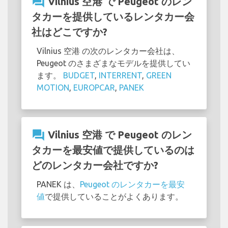
question_answer
Vilnius 空港 で Peugeot のレン
タカーを提供しているレンタカー会
社はどこですか?
Vilnius 空港 の次のレンタカー会社は、
Peugeot のさまざまなモデルを提供してい
ます。
BUDGET
,
INTERRENT
,
GREEN
MOTION
,
EUROPCAR
,
PANEK
question_answer
Vilnius 空港 で Peugeot のレン
タカーを最安値で提供しているのは
どのレンタカー会社ですか?
PANEK は、
Peugeot のレンタカーを最安
値
で提供していることがよくあります。