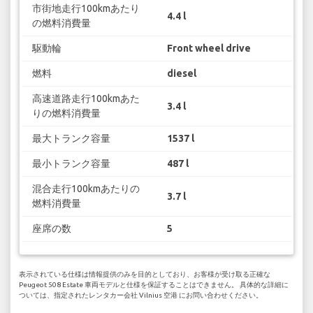
市街地走行100kmあたり
4.4 l
の燃料消費量
駆動輪
Front wheel drive
燃料
diesel
高速道路走行100kmあた
3.4 l
りの燃料消費量
最大トランク容量
1537 l
最小トランク容量
487 l
混合走行100kmあたりの
3.7 l
燃料消費量
座席の数
5
表示されている仕様は情報提供のみを目的としており、お客様が受け取る正確な
Peugeot 508 Estate 車両モデルと仕様を保証することはできません。 具体的な詳細に
ついては、指定されたレンタカー会社 Vilnius 空港 にお問い合わせください。