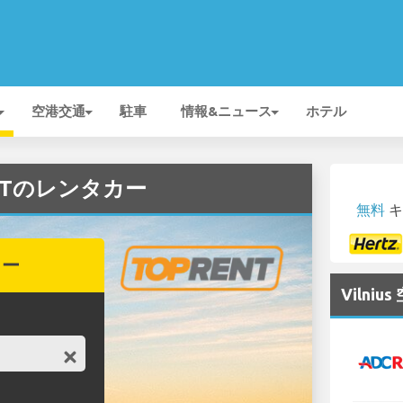
空港交通
駐車
情報&ニュース
ホテル
RENTのレンタカー
無料
キ
カー
Vilni