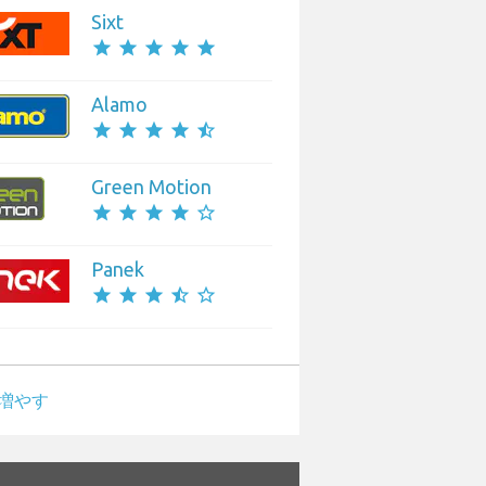
Sixt
star
star
star
star
star
Alamo
star
star
star
star
star_half
Green Motion
star
star
star
star
star_border
Panek
star
star
star
star_half
star_border
増やす