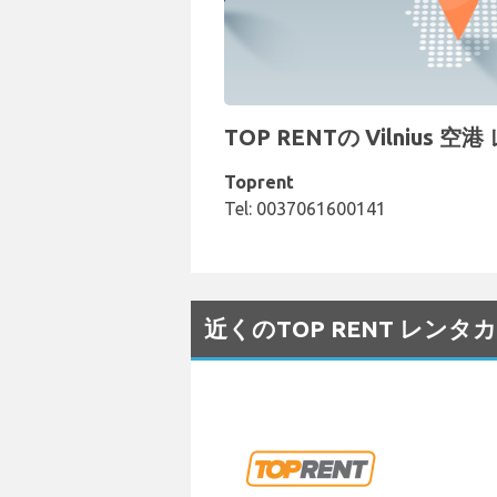
TOP RENTの Vilnius
Toprent
Tel: 0037061600141
近くのTOP RENT レン