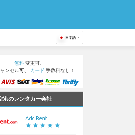
日本語
無料
変更可、
ャンセル可、
カード
手数料なし！
us 空港のレンタカー会社
Adc Rent
star
star
star
star
star