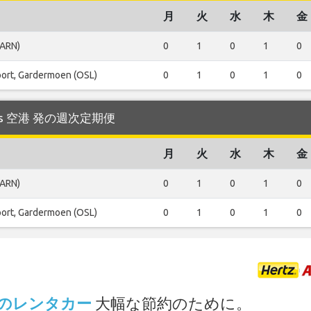
月
火
水
木
金
(ARN)
0
1
0
1
0
port, Gardermoen (OSL)
0
1
0
1
0
nius 空港 発の週次定期便
月
火
水
木
金
(ARN)
0
1
0
1
0
port, Gardermoen (OSL)
0
1
0
1
0
.
港 でのレンタカー
大幅な節約のために。