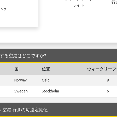
行
ライト
リンク
港 を発着する空港はどこですか?
国
位置
ウィークリーフ
Norway
Oslo
8
Sweden
Stockholm
6
nius 空港 行きの毎週定期便