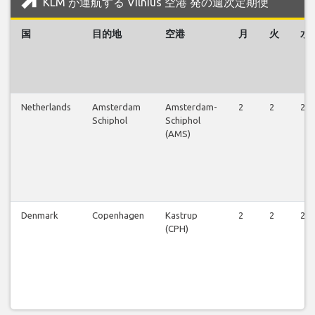
KLM が運航する Vilnius 空港 発の週次定期便
国
目的地
空港
月
火
水
Netherlands
Amsterdam
Amsterdam-
2
2
2
Schiphol
Schiphol
(AMS)
Denmark
Copenhagen
Kastrup
2
2
2
(CPH)