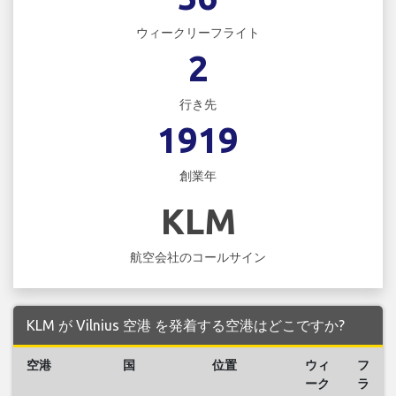
ウィークリーフライト
2
行き先
1919
創業年
KLM
航空会社のコールサイン
KLM が Vilnius 空港 を発着する空港はどこですか?
空港
国
位置
ウィ
フ
ーク
ラ