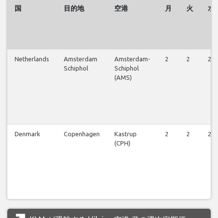
国
目的地
空港
月
火
水
Netherlands
Amsterdam
Amsterdam-
2
2
2
Schiphol
Schiphol
(AMS)
Denmark
Copenhagen
Kastrup
2
2
2
(CPH)