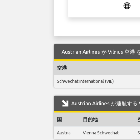
Austrian Airlines が Viln
空港
Schwechat International (VIE)
Austrian Airlines が運航
国
目的地
Austria
Vienna Schwechat
S