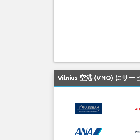
Vilnius 空港 (VNO