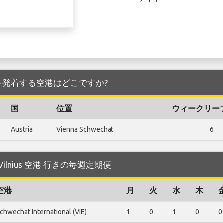
ius 空港 を発着する空港はどこですか?
国
位置
ウィークリー
Austria
Vienna Schwechat
6
する Vilnius 空港 行きの毎週定期便
空港
月
火
水
木
chwechat International (VIE)
1
0
1
0
0