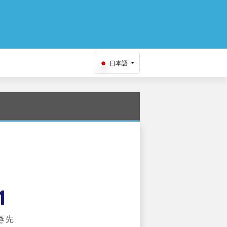
日本語
1
き先