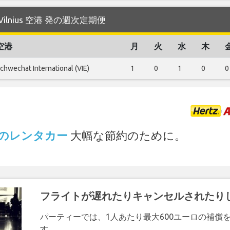
する Vilnius 空港 発の週次定期便
空港
月
火
水
木
chwechat International (VIE)
1
0
1
0
0
.
港 でのレンタカー
大幅な節約のために。
フライトが遅れたりキャンセルされたり
パーティーでは、1人あたり最大600ユーロの補償
す。