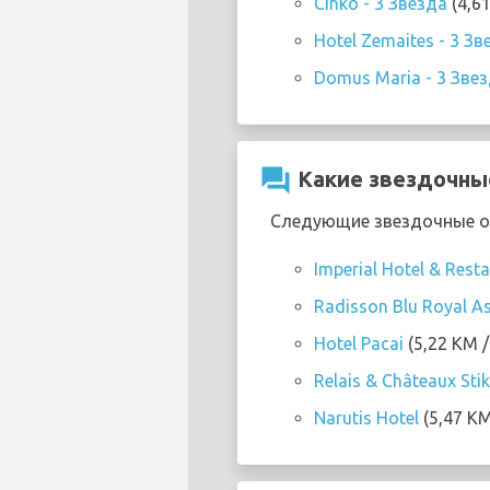
Cinko - 3 Звезда
(4,6
Hotel Zemaites - 3 Зв
Domus Maria - 3 Зве
question_answer
Какие звездочные
Следующие звездочные оте
Imperial Hotel & Rest
Radisson Blu Royal As
Hotel Pacai
(5,22 KM /
Relais & Châteaux Stik
Narutis Hotel
(5,47 KM