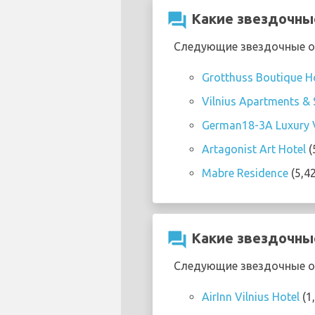
question_answer
Какие звездочные
Следующие звездочные оте
Grotthuss Boutique H
Vilnius Apartments &
German18-3A Luxury V
Artagonist Art Hotel
(
Mabre Residence
(5,4
question_answer
Какие звездочные
Следующие звездочные оте
AirInn Vilnius Hotel
(1