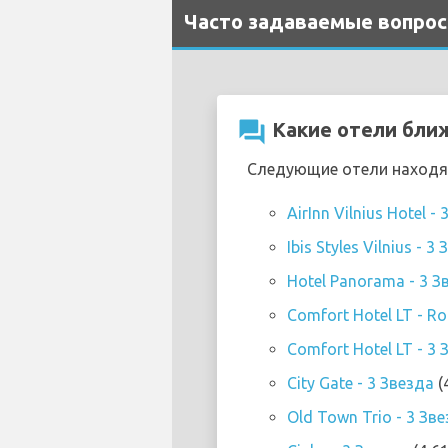
Часто задаваемые вопросы
question_answer
Какие отели ближ
Следующие отели находятс
AirInn Vilnius Hotel -
Ibis Styles Vilnius - 3
Hotel Panorama - 3 З
Comfort Hotel LT - Roc
Comfort Hotel LT - 3 
City Gate - 3 Звезда
(
Old Town Trio - 3 Зв