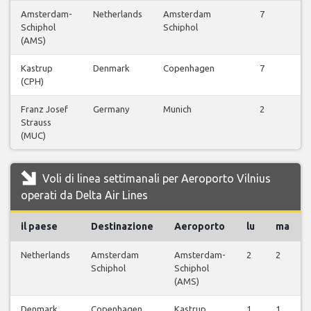
Amsterdam-
Netherlands
Amsterdam
7
Schiphol
Schiphol
(AMS)
Kastrup
Denmark
Copenhagen
7
(CPH)
Franz Josef
Germany
Munich
2
Strauss
(MUC)
Voli di linea settimanali per Aeroporto Vilnius
operati da Delta Air Lines
il paese
Destinazione
Aeroporto
lu
ma
Netherlands
Amsterdam
Amsterdam-
2
2
Schiphol
Schiphol
(AMS)
Denmark
Copenhagen
Kastrup
1
1