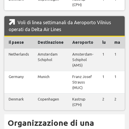
(CPH)
Voli di linea settimanali da Aeroporto Vilnius
operati da Delta Air Lines
il paese
Destinazione
Aeroporto
lu
ma
Netherlands
Amsterdam
Amsterdam-
1
1
Schiphol
Schiphol
(AMS)
Germany
Munich
Franz Josef
1
1
Strauss
(MUC)
Denmark
Copenhagen
Kastrup
2
2
(CPH)
Organizzazione di una