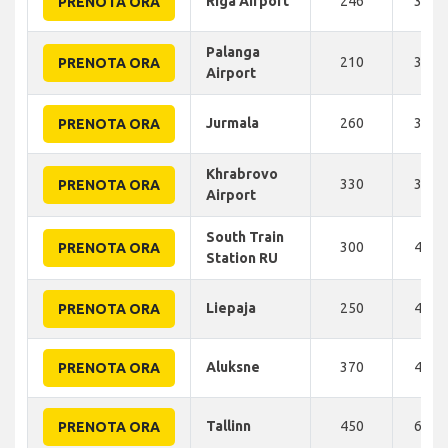
Riga Airport
246
317 
PRENOTA ORA
Palanga
210
340 
PRENOTA ORA
Airport
Jurmala
260
350 
PRENOTA ORA
Khrabrovo
330
365 
PRENOTA ORA
Airport
South Train
300
400 
PRENOTA ORA
Station RU
Liepaja
250
400 
PRENOTA ORA
Aluksne
370
432 
PRENOTA ORA
Tallinn
450
610 
PRENOTA ORA