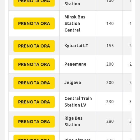
160
182 
PRENOTA ORA
Station
Minsk Bus
PRENOTA ORA
Station
140
190 
Central
Kybartai LT
155
200 
PRENOTA ORA
Panemune
200
270 
PRENOTA ORA
Jelgava
200
280 
PRENOTA ORA
Central Train
230
305 
PRENOTA ORA
Station LV
Riga Bus
280
310 
PRENOTA ORA
Station