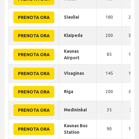
Siauliai
180
220 
PRENOTA ORA
Klaipeda
200
310 
PRENOTA ORA
Kaunas
85
110 
PRENOTA ORA
Airport
Visaginas
145
156 
PRENOTA ORA
Riga
200
300 
PRENOTA ORA
Medininkai
35
35 
PRENOTA ORA
Kaunas Bus
90
120 
PRENOTA ORA
Station