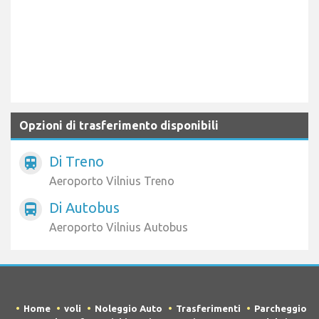
Opzioni di trasferimento disponibili
Di Treno
train
Aeroporto Vilnius Treno
Di Autobus
directions_bus
Aeroporto Vilnius Autobus
Home
voli
Noleggio Auto
Trasferimenti
Parcheggio