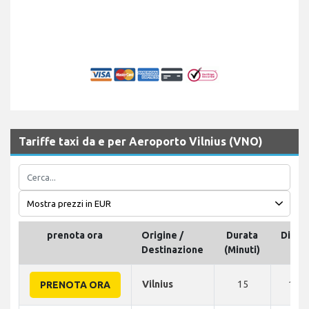
Tariffe taxi da e per Aeroporto Vilnius (VNO)
prenota ora
Origine /
Durata
Dista
Destinazione
(Minuti)
Vilnius
15
10 
PRENOTA ORA