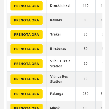
Druskininkai
110
130 
PRENOTA ORA
Kaunas
80
102 
PRENOTA ORA
Trakai
35
35 
PRENOTA ORA
Birstonas
50
92 
PRENOTA ORA
Vilnius Train
20
11 
PRENOTA ORA
Station
Vilnius Bus
12
6 K
PRENOTA ORA
Station
Palanga
230
334 
PRENOTA ORA
Minsk
180
182 
PRENOTA ORA