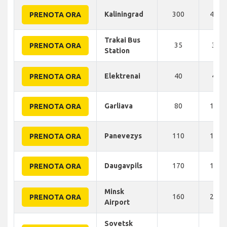
Kaliningrad
300
400 
PRENOTA ORA
Trakai Bus
35
30 
PRENOTA ORA
Station
Elektrenai
40
48 
PRENOTA ORA
Garliava
80
120 
PRENOTA ORA
Panevezys
110
150 
PRENOTA ORA
Daugavpils
170
185 
PRENOTA ORA
Minsk
160
230 
PRENOTA ORA
Airport
Sovetsk