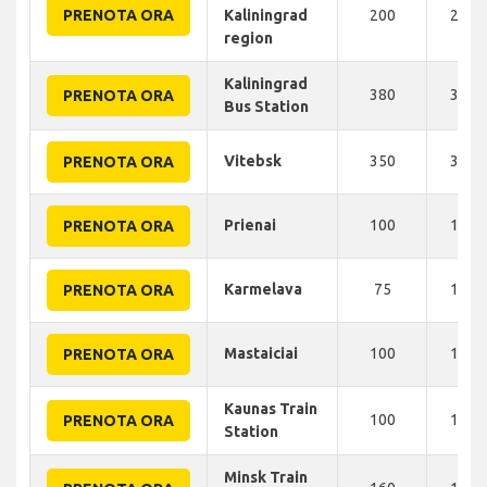
PRENOTA ORA
Kaliningrad
200
255 
region
Kaliningrad
380
370 
PRENOTA ORA
Bus Station
Vitebsk
350
390 
PRENOTA ORA
Prienai
100
100 
PRENOTA ORA
Karmelava
75
100 
PRENOTA ORA
Mastaiciai
100
120 
PRENOTA ORA
Kaunas Train
100
135 
PRENOTA ORA
Station
Minsk Train