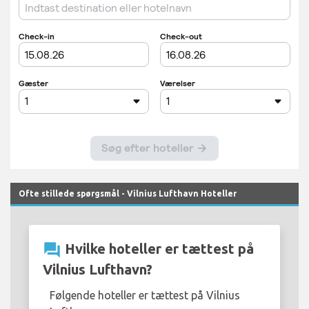
Ofte stillede spørgsmål - Vilnius Lufthavn Hoteller
question_answer
Hvilke hoteller er tættest på
Vilnius Lufthavn?
Følgende hoteller er tættest på Vilnius