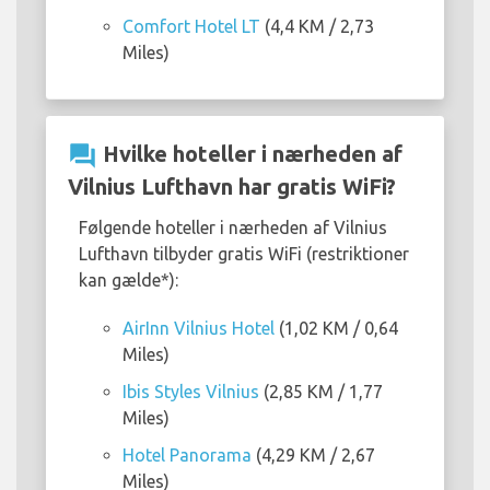
Comfort Hotel LT
(4,4 KM / 2,73
Miles)
question_answer
Hvilke hoteller i nærheden af
Vilnius Lufthavn har gratis WiFi?
Følgende hoteller i nærheden af Vilnius
Lufthavn tilbyder gratis WiFi (restriktioner
kan gælde*):
AirInn Vilnius Hotel
(1,02 KM / 0,64
Miles)
Ibis Styles Vilnius
(2,85 KM / 1,77
Miles)
Hotel Panorama
(4,29 KM / 2,67
Miles)