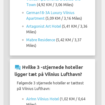
Town
(4,92 KM / 3,06 Miles)
German18-3A Luxury Vilnius
Apartment
(5,09 KM / 3,16 Miles)
Artagonist Art Hotel
(5,41 KM / 3,36
Miles)
Mabre Residence
(5,42 KM / 3,37
Miles)
question_answer
Hvilke 3 -stjernede hoteller
ligger tæt på Vilnius Lufthavn?
Følgende 3 stjernede hoteller er tættest
på Vilnius Lufthavn:
AirInn Vilnius Hotel
(1,02 KM / 0,64
Miles)