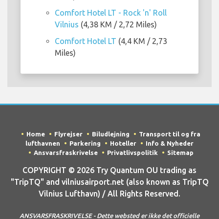
Comfort Hotel LT - Rock 'n' Roll
Vilnius
(4,38 KM / 2,72 Miles)
Comfort Hotel LT
(4,4 KM / 2,73
Miles)
Home
Flyrejser
Biludlejning
Transport til og fra
lufthavnen
Parkering
Hoteller
Info & Nyheder
Ansvarsfraskrivelse
Privatlivspolitik
Sitemap
COPYRIGHT © 2026 Try Quantum OU trading as
"TripTQ" and vilniusairport.net (also known as TripTQ
Vilnius Lufthavn) / All Rights Reserved.
ANSVARSFRASKRIVELSE - Dette websted er ikke det officielle