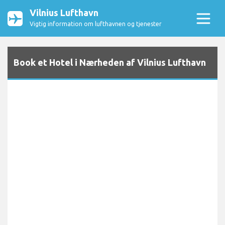
Vilnius Lufthavn
Vigtig information om lufthavnen og tjenester
Book et Hotel i Nærheden af Vilnius Lufthavn