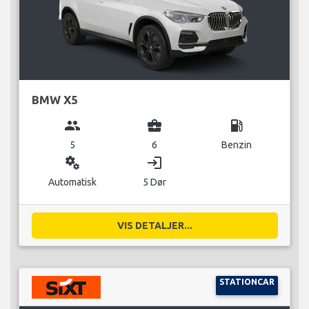
BMW X5
group
business_center
local_gas_station
5
6
Benzin
miscellaneous_services
login
Automatisk
5 Dør
VIS DETALJER...
STATIONCAR