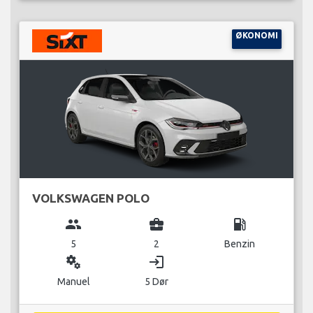
ØKONOMI
VOLKSWAGEN POLO
group
business_center
local_gas_station
5
2
Benzin
miscellaneous_services
login
Manuel
5 Dør