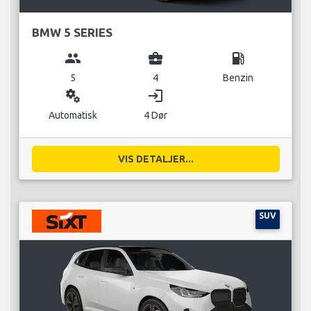
BMW 5 SERIES
group
business_center
local_gas_station
5
4
Benzin
miscellaneous_services
login
Automatisk
4 Dør
VIS DETALJER...
SUV