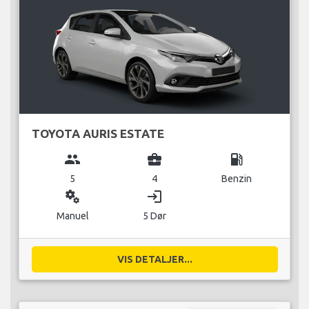
TOYOTA AURIS ESTATE
group
business_center
local_gas_station
5
4
Benzin
miscellaneous_services
login
Manuel
5 Dør
VIS DETALJER...