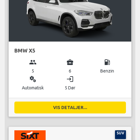
BMW X5
group
business_center
local_gas_station
5
6
Benzin
miscellaneous_services
login
Automatisk
5 Dør
VIS DETALJER...
SUV