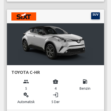
SUV
TOYOTA C-HR
group
business_center
local_gas_station
5
4
Benzin
miscellaneous_services
login
Automatisk
5 Dør