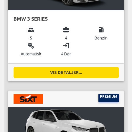
BMW 3 SERIES
group
business_center
local_gas_station
5
4
Benzin
miscellaneous_services
login
Automatisk
4 Dør
VIS DETALJER...
PREMIUM