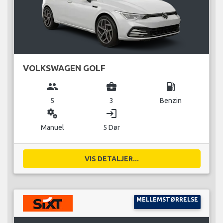
VOLKSWAGEN GOLF
group
business_center
local_gas_station
5
3
Benzin
miscellaneous_services
login
Manuel
5 Dør
VIS DETALJER...
MELLEMSTØRRELSE