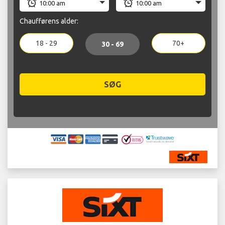
Chaufførens alder:
18 - 29
70+
30 - 69
SØG