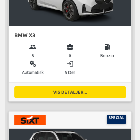
BMW X3
group
business_center
local_gas_station
5
6
Benzin
miscellaneous_services
login
Automatisk
5 Dør
VIS DETALJER...
SPECIAL