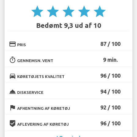
star
star
star
star
star
Bedømt 9,3 ud af 10
credit_card
87 / 100
PRIS
timer
9 min.
GENNEMSN. VENT
directions_car
96 / 100
KØRETØJETS KVALITET
room_service
94 / 100
DISKSERVICE
flag
92 / 100
AFHENTNING AF KØRETØJ
beenhere
96 / 100
AFLEVERING AF KØRETØJ