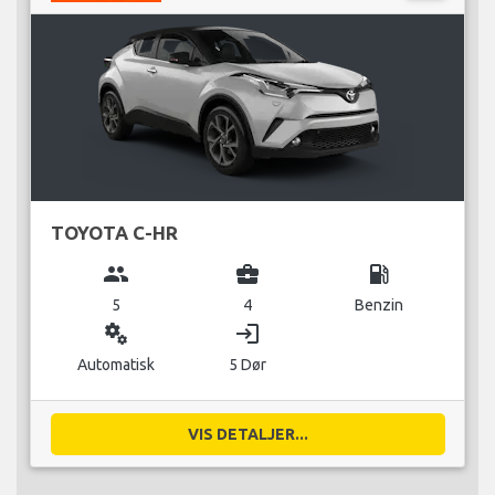
TOYOTA C-HR
group
business_center
local_gas_station
5
4
Benzin
miscellaneous_services
login
Automatisk
5 Dør
VIS DETALJER...