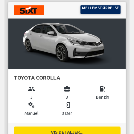
MELLEMSTØRRELSE
TOYOTA COROLLA
group
business_center
local_gas_station
5
3
Benzin
miscellaneous_services
login
Manuel
3 Dør
VIS DETALJER...