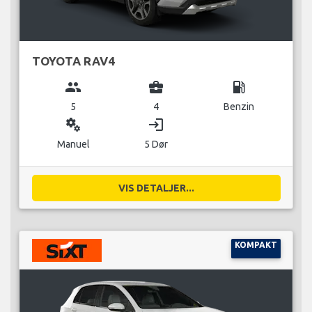
TOYOTA RAV4
group
business_center
local_gas_station
5
4
Benzin
miscellaneous_services
login
Manuel
5 Dør
VIS DETALJER...
KOMPAKT