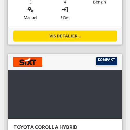
5
4
Benzin
miscellaneous_services
login
Manuel
5 Dør
VIS DETALJER...
KOMPAKT
TOYOTA COROLLA HYBRID