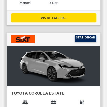
Manuel
3 Dør
VIS DETALJER...
STATIONCAR
TOYOTA COROLLA ESTATE
group
business_center
local_gas_station