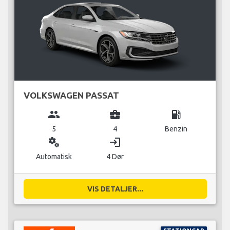
VOLKSWAGEN PASSAT
group
business_center
local_gas_station
5
4
Benzin
miscellaneous_services
login
Automatisk
4 Dør
VIS DETALJER...