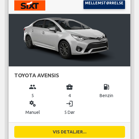
MELLEMSTØRRELSE
TOYOTA AVENSIS
group
business_center
local_gas_station
5
4
Benzin
miscellaneous_services
login
Manuel
5 Dør
VIS DETALJER...