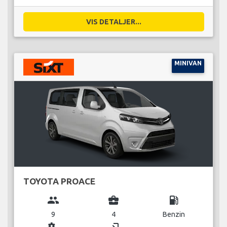
VIS DETALJER...
MINIVAN
TOYOTA PROACE
group
business_center
local_gas_station
9
4
Benzin