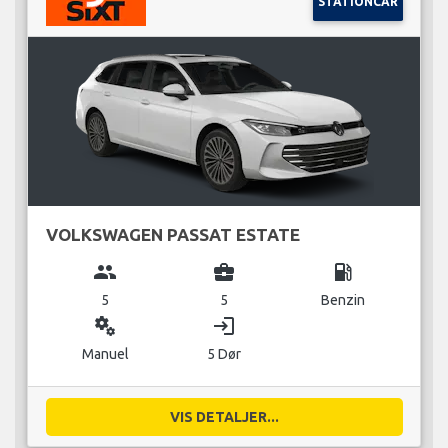
STATIONCAR
VOLKSWAGEN PASSAT ESTATE
group
business_center
local_gas_station
5
5
Benzin
miscellaneous_services
login
Manuel
5 Dør
VIS DETALJER...