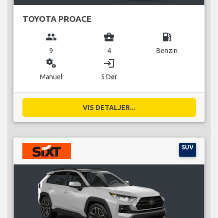
TOYOTA PROACE
group
business_center
local_gas_station
9
4
Benzin
miscellaneous_services
login
Manuel
5 Dør
VIS DETALJER...
SUV