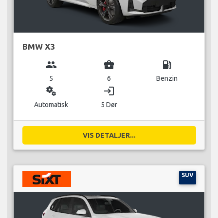
BMW X3
group
business_center
local_gas_station
5
6
Benzin
miscellaneous_services
login
Automatisk
5 Dør
VIS DETALJER...
SUV