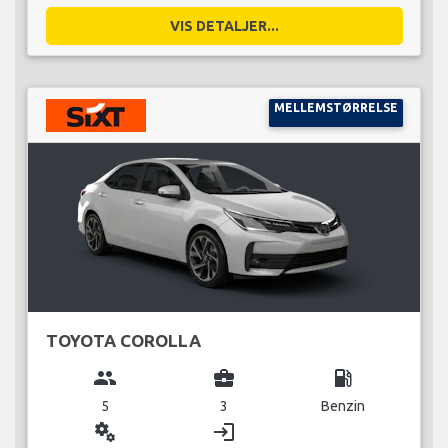
VIS DETALJER...
MELLEMSTØRRELSE
TOYOTA COROLLA
group
business_center
local_gas_station
5
3
Benzin
miscellaneous_services
login