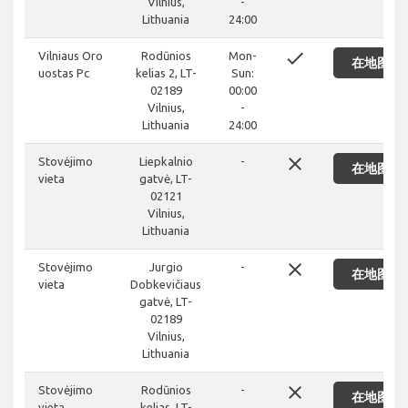
Vilnius,
-
Lithuania
24:00
done
Vilniaus Oro
Rodūnios
Mon-
在地图上
uostas Pc
kelias 2, LT-
Sun:
02189
00:00
Vilnius,
-
Lithuania
24:00
close
Stovėjimo
Liepkalnio
-
在地图上
vieta
gatvė, LT-
02121
Vilnius,
Lithuania
close
Stovėjimo
Jurgio
-
在地图上
vieta
Dobkevičiaus
gatvė, LT-
02189
Vilnius,
Lithuania
close
Stovėjimo
Rodūnios
-
在地图上
vieta
kelias, LT-