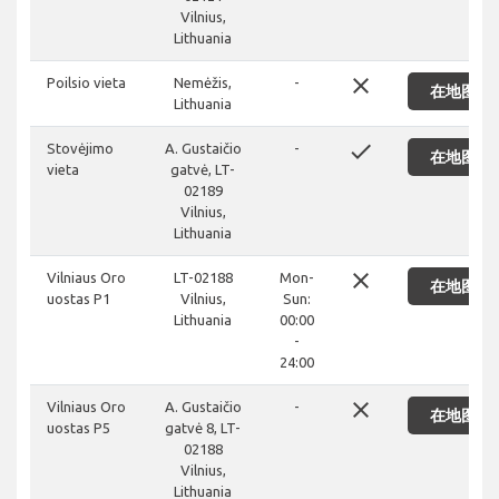
Vilnius,
Lithuania
close
Poilsio vieta
Nemėžis,
-
在地图上
Lithuania
done
Stovėjimo
A. Gustaičio
-
在地图上
vieta
gatvė, LT-
02189
Vilnius,
Lithuania
close
Vilniaus Oro
LT-02188
Mon-
在地图上
uostas P1
Vilnius,
Sun:
Lithuania
00:00
-
24:00
close
Vilniaus Oro
A. Gustaičio
-
在地图上
uostas P5
gatvė 8, LT-
02188
Vilnius,
Lithuania