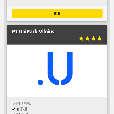
查看
P1 UniPark Vilnius
star
star
star
star
闭路电视
check
有顶棚
check