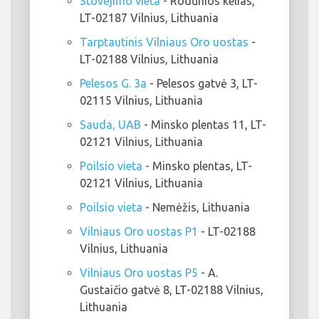
Stovėjimo vieta
- Rodūnios kelias,
LT-02187 Vilnius, Lithuania
Tarptautinis Vilniaus Oro uostas
-
LT-02188 Vilnius, Lithuania
Pelesos G. 3a
- Pelesos gatvė 3, LT-
02115 Vilnius, Lithuania
Sauda, UAB
- Minsko plentas 11, LT-
02121 Vilnius, Lithuania
Poilsio vieta
- Minsko plentas, LT-
02121 Vilnius, Lithuania
Poilsio vieta
- Nemėžis, Lithuania
Vilniaus Oro uostas P1
- LT-02188
Vilnius, Lithuania
Vilniaus Oro uostas P5
- A.
Gustaičio gatvė 8, LT-02188 Vilnius,
Lithuania