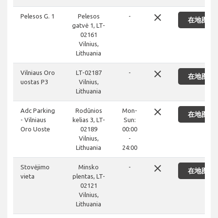
close
Pelesos G. 1
Pelesos
-
在地图上
gatvė 1, LT-
02161
Vilnius,
Lithuania
close
Vilniaus Oro
LT-02187
-
在地图上
uostas P3
Vilnius,
Lithuania
close
Adc Parking
Rodūnios
Mon-
在地图上
- Vilniaus
kelias 3, LT-
Sun:
Oro Uoste
02189
00:00
Vilnius,
-
Lithuania
24:00
close
Stovėjimo
Minsko
-
在地图上
vieta
plentas, LT-
02121
Vilnius,
Lithuania