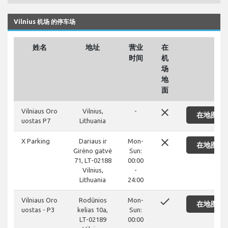
Vilnius 机场 的停车场
姓名
地址
营业
在
时间
机
场
地
面
close
Vilniaus Oro
Vilnius,
-
在地图上
uostas P7
Lithuania
close
X Parking
Dariaus ir
Mon-
在地图上
Girėno gatvė
Sun:
71, LT-02188
00:00
Vilnius,
-
Lithuania
24:00
done
Vilniaus Oro
Rodūnios
Mon-
在地图上
uostas - P3
kelias 10a,
Sun:
LT-02189
00:00