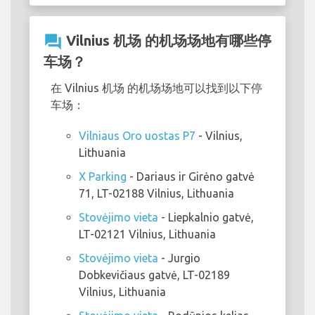
question_answer
Vilnius 机场 的机场场地有哪些停
车场？
在 Vilnius 机场 的机场场地可以找到以下停
车场：
Vilniaus Oro uostas P7
- Vilnius,
Lithuania
X Parking
- Dariaus ir Girėno gatvė
71, LT-02188 Vilnius, Lithuania
Stovėjimo vieta
- Liepkalnio gatvė,
LT-02121 Vilnius, Lithuania
Stovėjimo vieta
- Jurgio
Dobkevičiaus gatvė, LT-02189
Vilnius, Lithuania