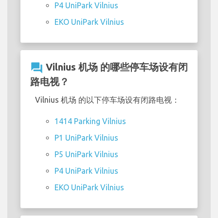
P4 UniPark Vilnius
EKO UniPark Vilnius
question_answer
Vilnius 机场 的哪些停车场设有闭
路电视？
Vilnius 机场 的以下停车场设有闭路电视：
1414 Parking Vilnius
P1 UniPark Vilnius
P5 UniPark Vilnius
P4 UniPark Vilnius
EKO UniPark Vilnius