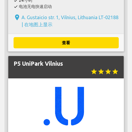
24 小时
check
电池无电快速启动
check
place
A. Gustaicio str. 1, Vilnius, Lithuania LT-02188
|
在地图上显示
查看
P5 UniPark Vilnius
star
star
star
star