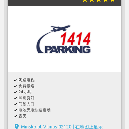
闭路电视
check
免费接送
check
24 小时
check
照明良好
check
门禁入口
check
电池无电快速启动
check
露天
check
place
Minsko pl. Vilnius 02120 |
在地图上显示