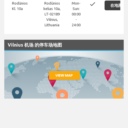
done
Rodūnios
Rodūnios
Mon-
在地图上
Kl. 10a
kelias 10a,
Sun:
LT-02189
00:00
Vilnius,
-
Lithuania
24:00
Vilnius 机场 的停车场地图