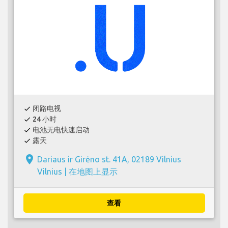
闭路电视
check
24 小时
check
电池无电快速启动
check
露天
check
place
Dariaus ir Girėno st. 41A, 02189 Vilnius
Vilnius |
在地图上显示
查看