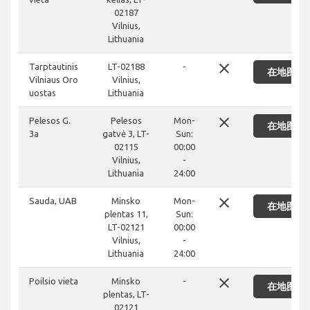
02187
Vilnius,
Lithuania
close
Tarptautinis
LT-02188
-
在地图上
Vilniaus Oro
Vilnius,
uostas
Lithuania
close
Pelesos G.
Pelesos
Mon-
在地图上
3a
gatvė 3, LT-
Sun:
02115
00:00
Vilnius,
-
Lithuania
24:00
close
Sauda, UAB
Minsko
Mon-
在地图上
plentas 11,
Sun:
LT-02121
00:00
Vilnius,
-
Lithuania
24:00
close
Poilsio vieta
Minsko
-
在地图上
plentas, LT-
02121