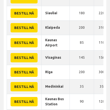
Siauliai
180
220 K
BESTILL NÅ
Klaipeda
200
310 K
BESTILL NÅ
Kaunas
85
110 K
BESTILL NÅ
Airport
Visaginas
145
156 K
BESTILL NÅ
Riga
200
300 K
BESTILL NÅ
Medininkai
35
35 KM
BESTILL NÅ
Kaunas Bus
90
120 K
BESTILL NÅ
Station