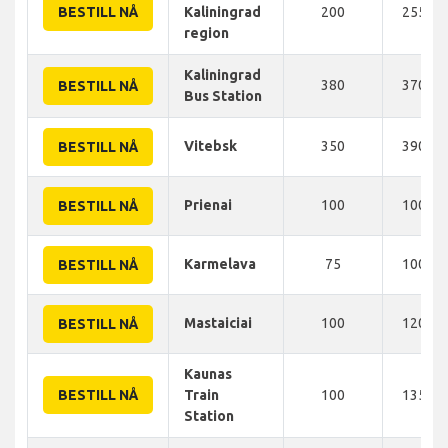
BESTILL NÅ
Kaliningrad
200
255 K
region
Kaliningrad
380
370 K
BESTILL NÅ
Bus Station
Vitebsk
350
390 K
BESTILL NÅ
Prienai
100
100 K
BESTILL NÅ
Karmelava
75
100 K
BESTILL NÅ
Mastaiciai
100
120 K
BESTILL NÅ
Kaunas
BESTILL NÅ
Train
100
135 K
Station