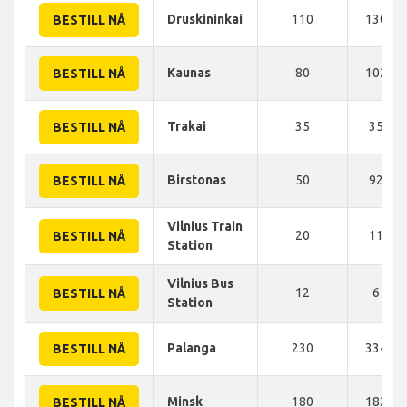
Druskininkai
110
130 K
BESTILL NÅ
Kaunas
80
102 K
BESTILL NÅ
Trakai
35
35 KM
BESTILL NÅ
Birstonas
50
92 KM
BESTILL NÅ
Vilnius Train
20
11 KM
BESTILL NÅ
Station
Vilnius Bus
12
6 KM
BESTILL NÅ
Station
Palanga
230
334 K
BESTILL NÅ
Minsk
180
182 K
BESTILL NÅ