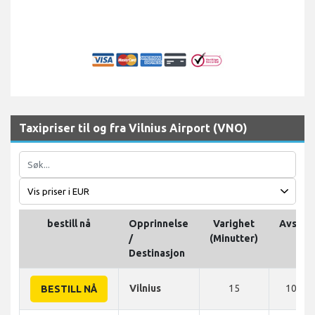
Taxipriser til og fra Vilnius Airport (VNO)
bestill nå
Opprinnelse
Varighet
Avstan
/
(Minutter)
Destinasjon
Vilnius
15
10 KM
BESTILL NÅ