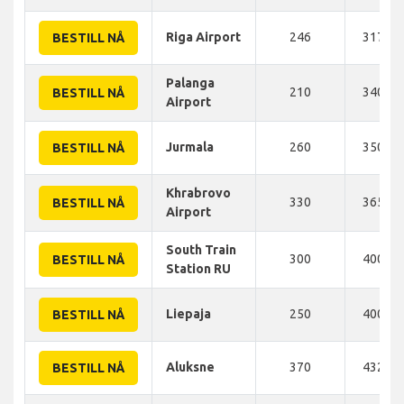
Riga Airport
246
317 K
BESTILL NÅ
Palanga
210
340 K
BESTILL NÅ
Airport
Jurmala
260
350 K
BESTILL NÅ
Khrabrovo
330
365 K
BESTILL NÅ
Airport
South Train
300
400 K
BESTILL NÅ
Station RU
Liepaja
250
400 K
BESTILL NÅ
Aluksne
370
432 K
BESTILL NÅ