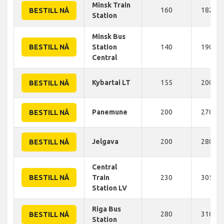
Minsk Train
160
182 K
BESTILL NÅ
Station
Minsk Bus
BESTILL NÅ
Station
140
190 K
Central
Kybartai LT
155
200 K
BESTILL NÅ
Panemune
200
270 K
BESTILL NÅ
Jelgava
200
280 K
BESTILL NÅ
Central
BESTILL NÅ
Train
230
305 K
Station LV
Riga Bus
280
310 K
BESTILL NÅ
Station