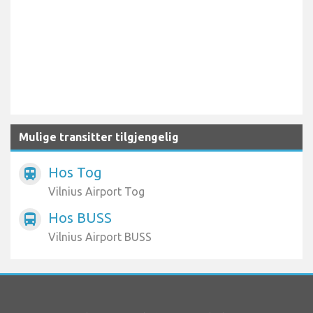
Mulige transitter tilgjengelig
Hos Tog
train
Vilnius Airport Tog
Hos BUSS
directions_bus
Vilnius Airport BUSS