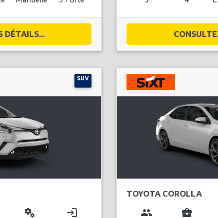
DÉTAILS...
CONSULTEZ
SUV
TOYOTA COROLLA
miscellaneous_services
login
group
business_center