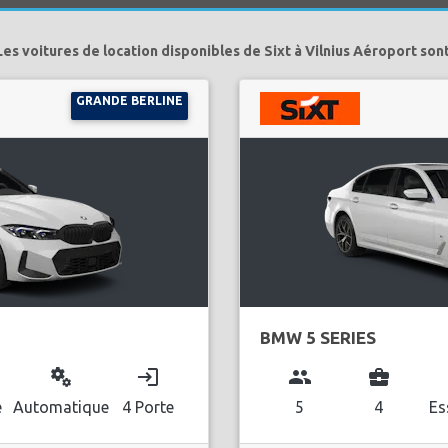
Les voitures de location disponibles de Sixt à Vilnius Aéroport sont
GRANDE BERLINE
BMW 5 SERIES
miscellaneous_services
login
group
business_center
l
e
Automatique
4 Porte
5
4
Es