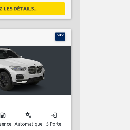
 LES DÉTAILS...
SUV
ocal_gas_station
miscellaneous_services
login
sence
Automatique
5 Porte