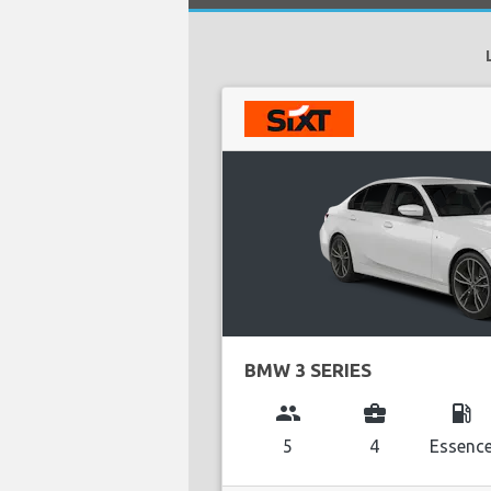
BMW 3 SERIES
group
business_center
local_gas_station
5
4
Essenc