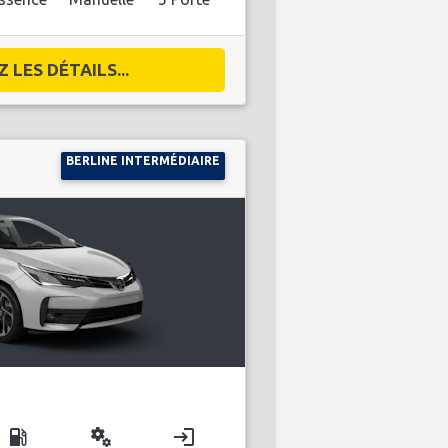
 LES DÉTAILS...
BERLINE INTERMÉDIAIRE
local_gas_station
miscellaneous_services
login