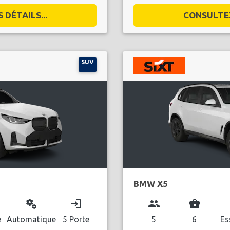
DÉTAILS...
CONSULTEZ
SUV
BMW X5
miscellaneous_services
login
group
business_center
l
e
Automatique
5 Porte
5
6
Es