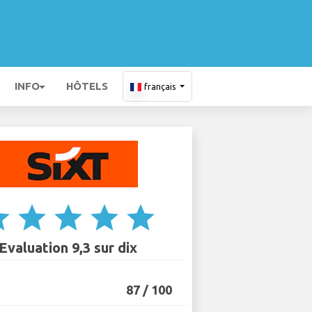
INFO
HÔTELS
français
ar
star
star
star
star
Evaluation 9,3 sur dix
87 / 100