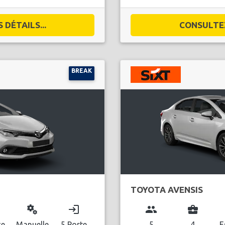
DÉTAILS...
CONSULTEZ
BREAK
TOYOTA AVENSIS
miscellaneous_services
login
group
business_center
ce
Manuelle
5 Porte
5
4
E