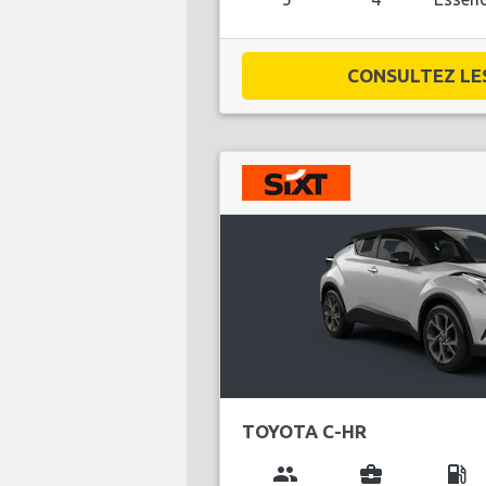
CONSULTEZ LES 
TOYOTA C-HR
group
business_center
local_gas_station