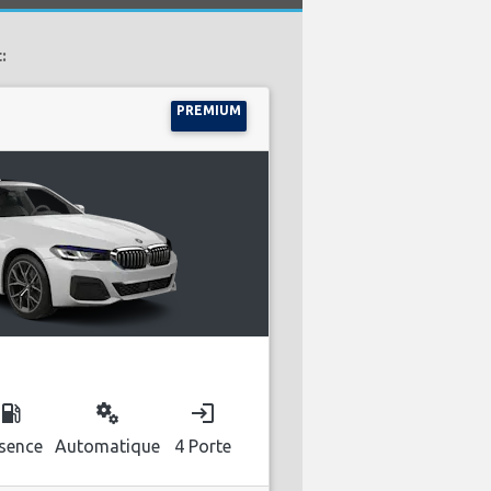
:
PREMIUM
ocal_gas_station
miscellaneous_services
login
sence
Automatique
4 Porte