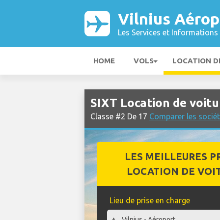
Vilnius Aérop
Les Services et Informations 
HOME
VOLS
LOCATION D
SIXT Location de voitu
Classe #2 De 17
Comparer les sociét
LES MEILLEURES P
LOCATION DE VOI
Lieu de prise en charge