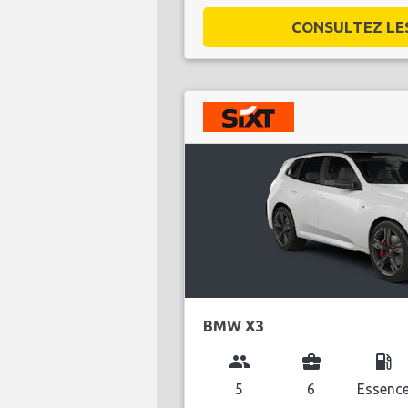
CONSULTEZ LES 
BMW X3
group
business_center
local_gas_station
5
6
Essenc