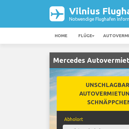
Vilnius Flugh
Notwendige Flughafen Infor
HOME
FLÜGE
AUTOVERM
Mercedes Autovermietu
UNSCHLAGBA
AUTOVERMIETUN
SCHNÄPPCHE
Abholort