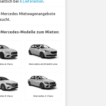
hältlich bei
6 Lieferanten
.
 Mercedes Mietwagenangebote
sucht.
 Mercedes-Modelle zum Mieten:
des A Class
Mercedes A220 AMG Line
des E Class
Mercedes C Class