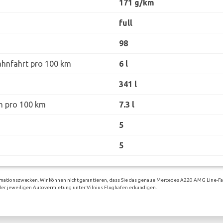
171 g/km
full
98
ahnfahrt pro 100 km
6 l
341 l
h pro 100 km
7.3 l
5
5
rmationszwecken. Wir können nicht garantieren, dass Sie das genaue Mercedes A220 AMG Line-F
ei der jeweiligen Autovermietung unter Vilnius Flughafen erkundigen.